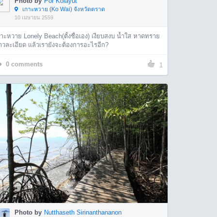
Photo by
Por Kolayut
เกาะหวาย (Ko Wai) จังหวัดตราด
10 เมษายน 2559
าะหวาย Lonely Beach(ตั้งชื่อเอง) เงียบสงบ น้ำใส หาดทราย
าวละเอียด แล้วเรายังจะต้องการอะไรอีก?
0
comments
1
Photo by
Nutthaseth Sirinanthananon