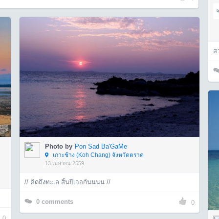
สว
Photo by
Pon Sad Ba'GaMe
เกาะช้าง (Koh Chang) จังหวัดตราด
13 เมษายน 2559
// คิดถึงทะเล สิ้นปีเจอกันนนน //
0
comments
0
0