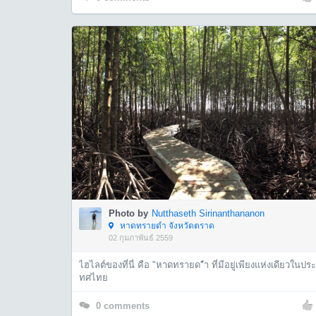
Photo by
Nutthaseth Sirinanthananon
หาดทรายดำ จังหวัดตราด
02 กุมภาพันธ์ 2559
ไฮไลต์ของที่นี่ คือ "หาดทรายด"ำ ที่มีอยู่เพียงแห่งเดียวในประ
ทศไทย
0
comments