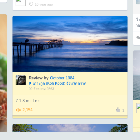
10 year ago
ไฮ
ท
Review by
October 1984
เกาะกูด (Koh Kood) จังหวัดตราด
02 สิงหาคม 2563
7 1 8 m i l e s .
2,154
1
วั