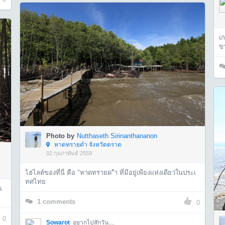
เก
ข
Photo by
Nutthaseth Sirinanthananon
หาดทรายดำ จังหวัดตราด
02 กุมภาพันธ์ 2559
ไฮไลต์ของที่นี่ คือ "หาดทรายด"ำ ที่มีอยู่เพียงแห่งเดียวในประเ
ทศไทย
เ
1
comments
0
0
Sowarot
อยากไปสักวัน....