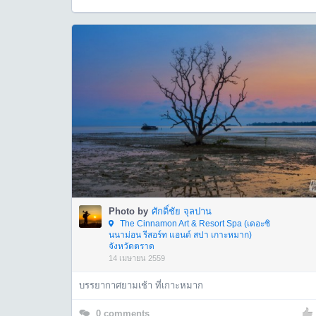
Photo by
ศักดิ์ชัย จุลปาน
The Cinnamon Art & Resort Spa (เดอะซิ
นนาม่อน รีสอร์ท แอนด์ สปา เกาะหมาก)
จังหวัดตราด
14 เมษายน 2559
บรรยากาศยามเช้า ที่เกาะหมาก
0
comments