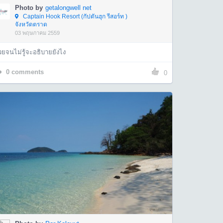
Photo by
getalongwell net
Captain Hook Resort (กัปตันฮุก รีสอร์ท )
จังหวัดตราด
03 พฤษภาคม 2559
ยจนไม่รู้จะอธิบายยังไง
0
comments
0