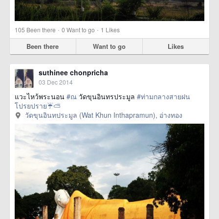
·
·
105
Been there
0
Want to go
1
Likes
Been there
Want to go
Likes
suthinee chonpricha
03 Dec 2014
แวะไหว้พระนอน
#ณ
วัดขุนอินทรประมูล
#ท่ามกลางสายฝน
โปรยปราย☔️⛅️
วัดขุนอินทประมูล (Wat Khun Inthapramun), อ่างทอง