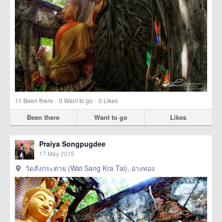
·
·
11
Been there
0
Want to go
0
Likes
Been there
Want to go
Likes
Praiya Songpugdee
17 May 2015
วัดสังกระต่าย (Wat Sang Kra Tai), อ่างทอง