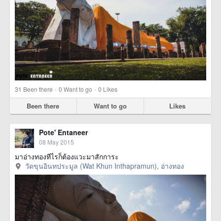
·
·
31
Been there
0
Want to go
0
Likes
Been there
Want to go
Likes
Pote' Entaneer
08 May 2015
มาอ่างทองทีไรก็ต้องแวะมาสักการะ
วัดขุนอินทประมูล (Wat Khun Inthapramun), อ่างทอง