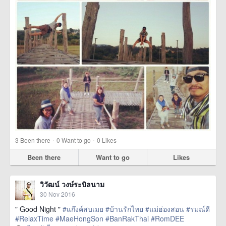
·
·
3
Been there
0
Want to go
0
Likes
Been there
Want to go
Likes
วิวัฒน์ วงษ์ระบิลนาม
30 Nov 2016
" Good Night "
#แก๊งค์สบเมย
#บ้านรักไทย
#แม่ฮ่องสอน
#รมณ์ดี
#RelaxTime
#MaeHongSon
#BanRakThai
#RomDEE