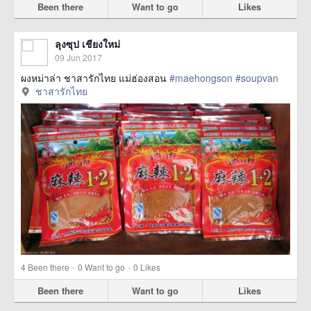
Been there
Want to go
Likes
ลุงซุป เชียงใหม่
09 Jun 2017
ผงหม่าล่า ชาสารักไทย แม่ฮ่องสอน
#maehongson
#soupvan
ชาสารักไทย
·
·
4
Been there
0
Want to go
0
Likes
Been there
Want to go
Likes