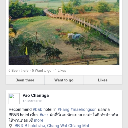
·
·
6
Been there
5
Want to go
1
Likes
Been there
Want to go
Likes
Pao Chantiga
15 Mar 2016
Recommend
#b&b
hotel in
#Fang
#maehongson
บอกต่อ
BB&B hotel เที่ยว
#ฝาง
พักที่นี่เลย พักสบาย อาม่าใจดี ทำข้าวต้ม
ให้ทานตอนเช้
more
BB & B hotel ฝาง, Chang Wat Chiang Mai