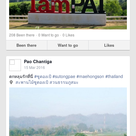
·
·
208
Been there
0
Want to go
0
Likes
Been there
Want to go
Likes
Pao Chantiga
15 Mar 2016
ตกหลุมรักที่นี่
#ซูตองเป้
#sutongpae
#maehongson
#thailand
สะพานไม้ซูตองเป้ สวนธรรมภูสมะ