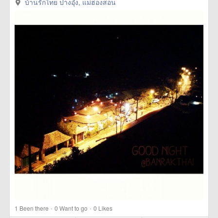
บ้านรักไทย ปางอุ๋ง, แม่ฮ่องสอน
·
·
1
Been there
0
Want to go
0
Likes