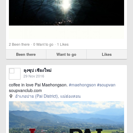
·
·
2
Been there
0
Want to go
1
Likes
Been there
Want to go
Likes
ลุงซุป เชียงใหม่
29 Nov 2016
coffee in love Pai Maehongson.
#maehongson
#soupvan
soupvanclub.com
อำเภอปาย (Pai District), แม่ฮ่องสอน