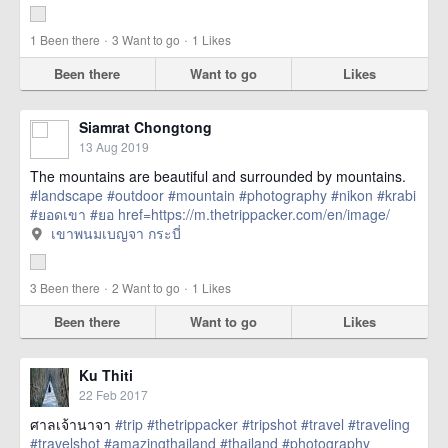
·
·
1
Been there
3
Want to go
1
Likes
Been there
Want to go
Likes
Siamrat Chongtong
13 Aug 2019
The mountains are beautiful and surrounded by mountains.
#landscape
#outdoor
#mountain
#photography
#nikon
#krabi
#ยอดเขา
#ยอ
href=https://m.thetrippacker.com/en/image/
เขาพนมเบญจากระบี่/214965> more
เขาพนมเบญจา กระบี่
·
·
3
Been there
2
Want to go
1
Likes
Been there
Want to go
Likes
Ku Thiti
22 Feb 2017
ศาลเจ้านาจา
#trip
#thetrippacker
#tripshot
#travel
#traveling
#travelshot
#amazingthailand
#thailand
#photography