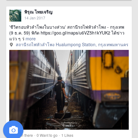
พิรุณ ไทยเจริญ
14 Jan 2017
'ชีวิตรอบหัวลำโพงในบางส่วน' สถานีรถไฟหัวลำโพง - กรุงเทพ
(9 ธ.ค. 59) พิกัด https://goo.gl/maps/u6VZ5h1kYUK2 ได้ข่าว
แว่ว ๆ ว่
more
สถานีรถไฟหัวลำโพง Hualumpong Station, กรุงเทพมหานคร
·
·
14
Been there
0
Want to go
1
Likes