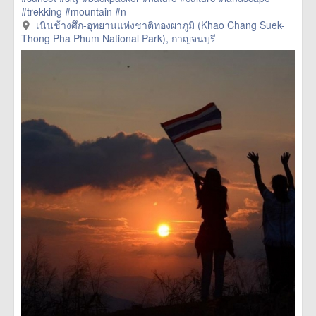
#trekking
#mountain
#n
href=https://m.thetrippacker.com/en/image/เนินช้างศึกอุทยาน
เนินช้างศึก-อุทยานแห่งชาติทองผาภูมิ (Khao Chang Suek-
แห่งชาติ
Thong Pha Phum National Park), กาญจนบุรี
ทองผาภูมิKhaoChangSuekThongPhaPhumNationalPark/203527>
more