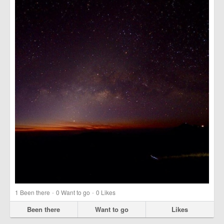
·
·
1
Been there
0
Want to go
0
Likes
Been there
Want to go
Likes