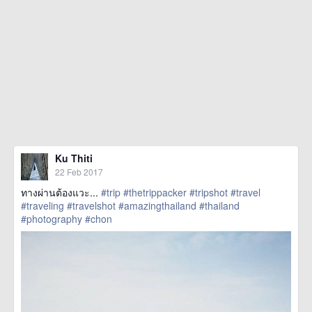
Ku Thiti
22 Feb 2017
ทางผ่านต้องแวะ...
#trip
#thetrippacker
#tripshot
#travel
#traveling
#travelshot
#amazingthailand
#thailand
#photography
#chon
href=https://m.thetrippacker.com/en/image/location/203720>
more