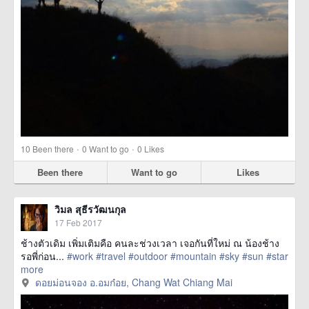
·
·
10
Been there
0
Want to go
0
Likes
Been there
Want to go
Likes
วิมล สุธีรวัฒนกุล
17 Feb 2017
ช้างตัวเดิม เพิ่มเติมคือ คนละช่วงเวลา เจอกันที่ใหม่ ณ น้องช้าง
รอพี่ก่อน...
#work
#travel
#outdoor
#mountain
#sky
#sun
#star
more
ดอยม่อนจอง อ.อมก๋อย, Chang Wat Chiang Mai