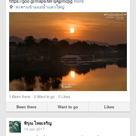
https://goo.gl/maps/MFqAjpmcpg
more
สะพานข้ามแม่น้ำแควใหญ่
·
·
1
Been there
0
Want to go
0
Likes
Been there
Want to go
Likes
พิรุณ ไทยเจริญ
14 Jan 2017