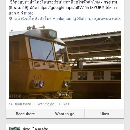
'ชีวิตรอบหัวลำโพงในบางส่วน' สถานีรถไฟหัวลำโพง - กรุงเทพ
(9 ธ.ค. 59) พิกัด https://goo.gl/maps/u6VZ5h1kYUK2 ได้ข่าว
แว่ว ๆ ว่
more
สถานีรถไฟหัวลำโพง Hualumpong Station, กรุงเทพมหานคร
·
·
14
Been there
0
Want to go
0
Likes
Been there
Want to go
Likes
พิรุณ ไทยเจริญ