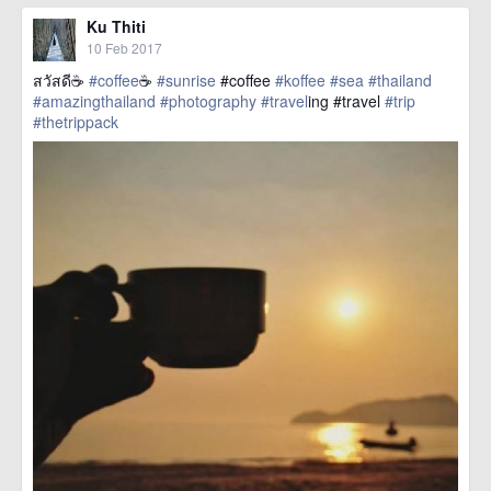
Ku Thiti
10 Feb 2017
สวัสดี☕
#coffee
☕️
#sunrise
#coffee
#koffee
#sea
#thailand
#amazingthailand
#photography
#travel
ing #travel
#trip
#thetrippack
href=https://m.thetrippacker.com/en/image/location/203048>
more