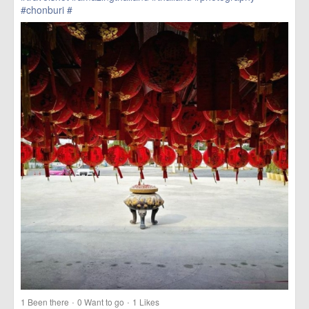
#chonburi
#
href=https://m.thetrippacker.com/en/image/location/203722>
more
·
·
1
Been there
0
Want to go
1
Likes