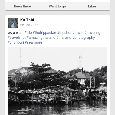
Been there
Want to go
Likes
Ku Thiti
22 Feb 2017
คนหาปลา
#trip
#thetrippacker
#tripshot
#travel
#traveling
#travelshot
#amazingthailand
#thailand
#photography
#chonburi
#sea
more