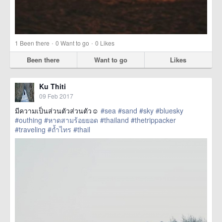
·
·
1
Been there
0
Want to go
0
Likes
Been there
Want to go
Likes
Ku Thiti
09 Feb 2017
มีความเป็นส่วนตัวส่วนตัว☺
#sea
#sand
#sky
#bluesky
#outhing
#หาดสามร้อยยอด
#thailand
#thetrippacker
#traveling
#ถ้ำไทร
#thail
href=https://m.thetrippacker.com/en/image/location/203046>
more