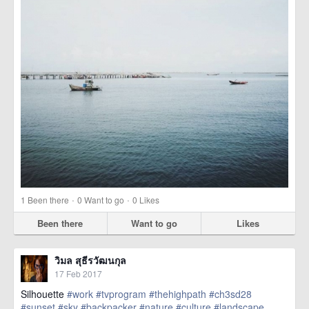
·
·
1
Been there
0
Want to go
0
Likes
Been there
Want to go
Likes
วิมล สุธีรวัฒนกุล
17 Feb 2017
Silhouette
#work
#tvprogram
#thehighpath
#ch3sd28
#sunset
#sky
#backpacker
#nature
#culture
#landscape