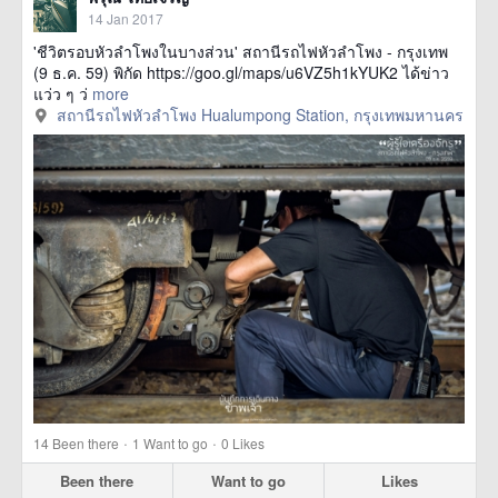
14 Jan 2017
'ชีวิตรอบหัวลำโพงในบางส่วน' สถานีรถไฟหัวลำโพง - กรุงเทพ
(9 ธ.ค. 59) พิกัด https://goo.gl/maps/u6VZ5h1kYUK2 ได้ข่าว
แว่ว ๆ ว่
more
สถานีรถไฟหัวลำโพง Hualumpong Station, กรุงเทพมหานคร
·
·
14
Been there
1
Want to go
0
Likes
Been there
Want to go
Likes