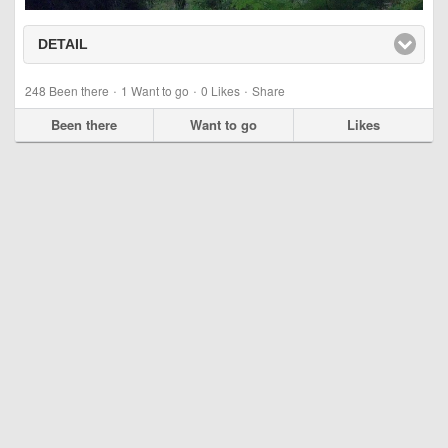
DETAIL
click to expand contents
·
·
·
248
Been there
1
Want to go
0
Likes
Share
Been there
Want to go
Likes