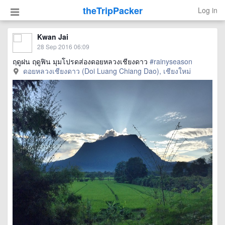
theTripPacker
Log in
Kwan Jai
28 Sep 2016 06:09
ฤดูฝน ฤดูฟิน มุมโปรดส่องดอยหลวงเชียงดาว
#rainyseason
ดอยหลวงเชียงดาว (Doi Luang Chiang Dao), เชียงใหม่