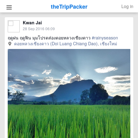
theTripPacker
Log in
Kwan Jai
28 Sep 2016 06:09
ฤดูฝน ฤดูฟิน มุมโปรดส่องดอยหลวงเชียงดาว
#rainyseason
ดอยหลวงเชียงดาว (Doi Luang Chiang Dao), เชียงใหม่