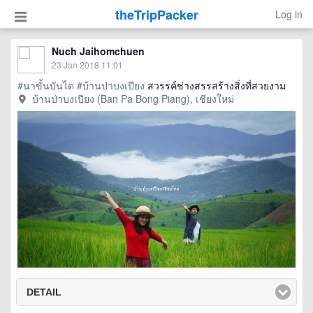
theTripPacker
Log in
Nuch Jaihomchuen
23 Jan 2018 11:01
#นาขั้นบันได
#บ้านป่าบงเปียง
สวรรค์ช่างสรรสร้างสิ่งที่สวยงาม
บ้านป่าบงเปียง (Ban Pa Bong Piang), เชียงใหม่
DETAIL
click to expand contents