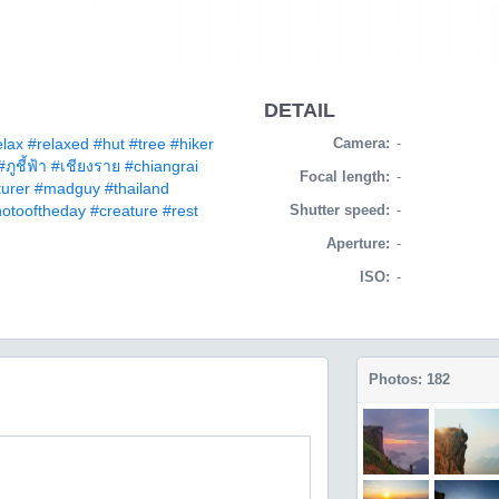
DETAIL
elax
#relaxed
#hut
#tree
#hiker
Camera:
-
#ภูชี้ฟ้า
#เชียงราย
#chiangrai
Focal length:
-
urer
#madguy
#thailand
otooftheday
#creature
#rest
Shutter speed:
-
Aperture:
-
ISO:
-
Photos: 182