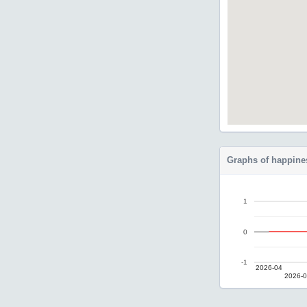
Graphs of happine
1
0
-1
2026-04
2026-