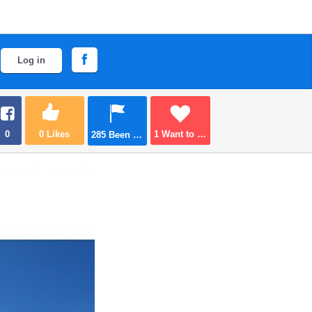
Log in
0
0
Likes
1
Want to go
285
Been there