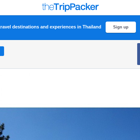
ravel destinations and experiences in Thailand
Sign up