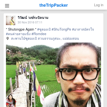
theTripPacker
Log in
วิวัฒน์ วงษ์ระบิลนาม
30 Nov 2016 07:11
" Shutongpe Again "
#ซูตองเป้
#ShuTongPe
#อาสาสมัครใจ
#คนค่ายสายแข็ง
#Romdee
สะพานไม้ซูตองเป้ สวนธรรมภูสมะ, แม่ฮ่องสอน