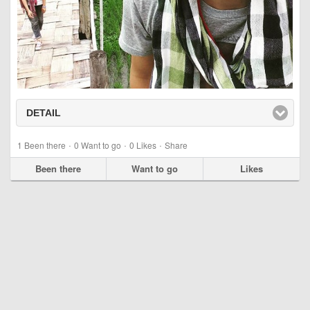
DETAIL
click to expand contents
·
·
·
1
Been there
0
Want to go
0
Likes
Share
Been there
Want to go
Likes