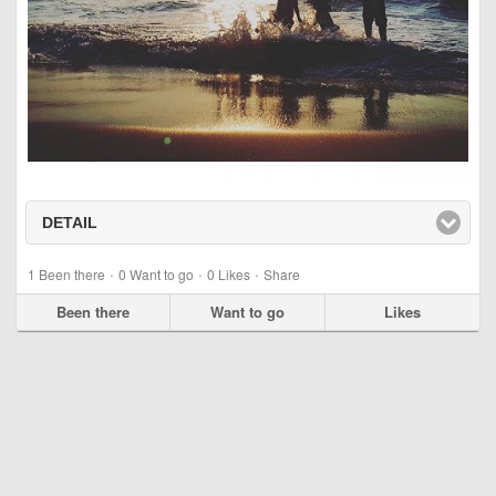
DETAIL
click to expand contents
·
·
·
1
Been there
0
Want to go
0
Likes
Share
Been there
Want to go
Likes