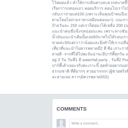
ไว้หมดแล้ว ทำให้การเดินทางสะดวกสบายขึ้น
เรียกว่ารถสองแถว คอยบริการ ตอนไปเราไปที
กลับเราจ่ายแค่100 (เพราะเห็นคุณป้าคนนึงเห
ตามโดยไม่ถามราคาเหมือนตอนมา) -บนเกาะยัง
ป้ายวันละ 250 แต่เราก็ต่อมาได้เหลือ 200
แนะนำคนขี่แข็งๆหน่อยนะคะ เพราะทางชันอยู่
น้ำมันแนะนำเติมปั้มเลย50บาทไปได้รอบเกา
ขวดล่ะ50แต่เราว่าน้อยและยิ่งทำให้เราเปลืองเ
เที่ยวที่แนะนำไม่ควรพลาดมี2 ที่ คือ เกาะรา
สวยดี -จากที่ได้ไปพะงันน่าจะมีปาร์ตี้ทุกวัน
อยู่ 3 วัน วันที่1 มี waterfall party , วันที่2
ปาร์ตี้เค้าเยอะจริงค่ะเกาะนี้ สุดท้ายอยากบอก
ธรรมชาติ ที่ดีมากๆ สวยมากกกก (ผู้ชายฝรั่งท
ละลายเลย สาวๆมิควรพลาด555)
COMMENTS