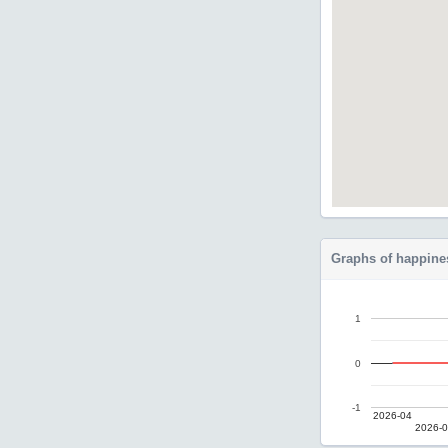
Graphs of happine
1
0
-1
2026-04
2026-