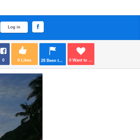
Log in
0
0
Likes
0
Want to go
28
Been there