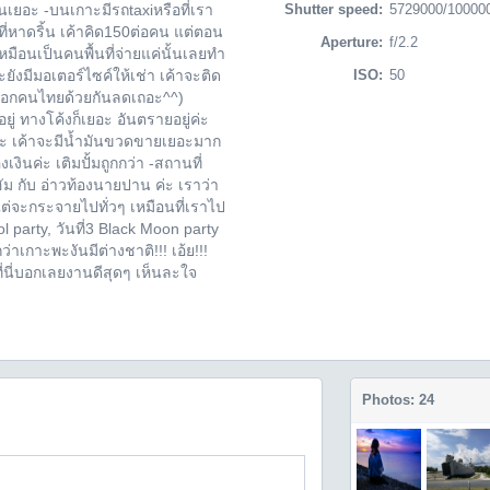
เยอะ -บนเกาะมีรถtaxiหรือที่เรา
Shutter speed:
5729000/10000
่หาดริ้น เค้าคิด150ต่อคน แต่ตอน
Aperture:
f/2.2
มือนเป็นคนพื้นที่จ่ายแค่นั้นเลยทำ
มีมอเตอร์ไซค์ให้เช่า เค้าจะติด
ISO:
50
 (บอกคนไทยด้วยกันลดเถอะ^^)
 ทางโค้งก็เยอะ อันตรายอยู่ค่ะ
ะ เค้าจะมีน้ำมันขวดขายเยอะมาก
งินค่ะ เติมปั้มถูกกว่า -สถานที่
ฮัม กับ อ่าวท้องนายปาน ค่ะ เราว่า
 แต่จะกระจายไปทั่วๆ เหมือนที่เราไป
 Pool party, วันที่3 Black Moon party
ว่าเกาะพะงันมีต่างชาติ!!! เอ้ย!!!
ี่นี่บอกเลยงานดีสุดๆ เห็นละใจ
Photos: 24