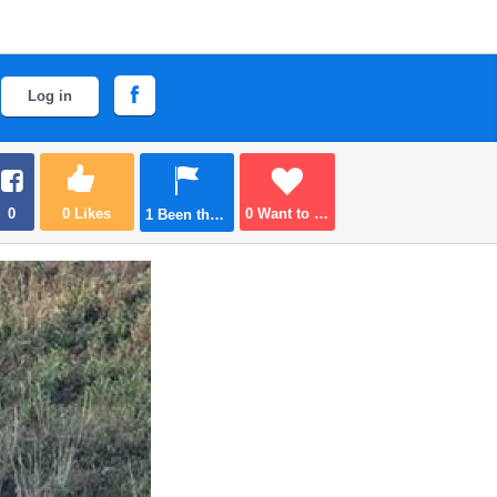
Log in
0
0
Likes
0
Want to go
1
Been there