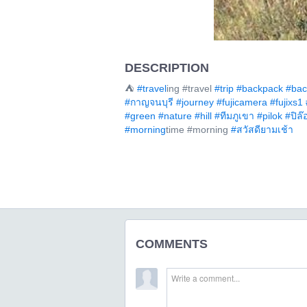
DESCRIPTION
⛺
#travel
ing #travel
#trip
#backpack
#bac
#กาญจนบุรี
#journey
#fujicamera
#fujixs1
#green
#nature
#hill
#ทีมภูเขา
#pilok
#ปิล๊
#morning
time #morning
#สวัสดียามเช้า
COMMENTS