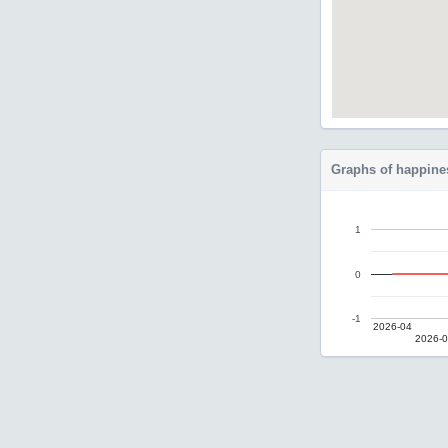
Graphs of happine
1
0
-1
2026-04
2026-