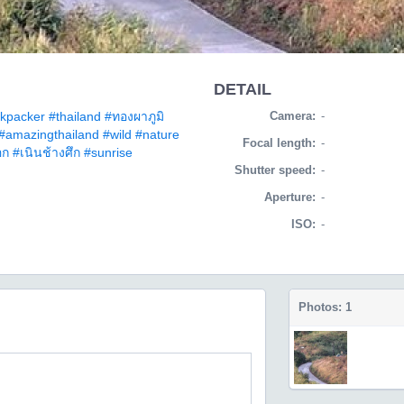
DETAIL
kpacker
#thailand
#ทองผาภูมิ
Camera:
-
#amazingthailand
#wild
#nature
Focal length:
-
อก
#เนินช้างศึก
#sunrise
Shutter speed:
-
Aperture:
-
ISO:
-
Photos: 1