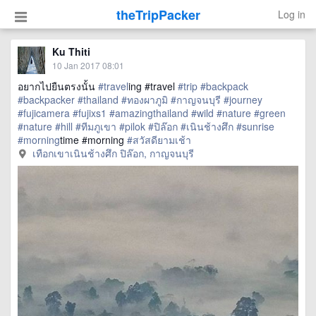
theTripPacker
Log in
Ku Thiti
10 Jan 2017 08:01
อยากไปยืนตรงนั้น
#travel
ing #travel
#trip
#backpack
#backpacker
#thailand
#ทองผาภูมิ
#กาญจนบุรี
#journey
#fujicamera
#fujixs1
#amazingthailand
#wild
#nature
#green
#nature
#hill
#ทีมภูเขา
#pilok
#ปิล๊อก
#เนินช้างศึก
#sunrise
#morning
time #morning
#สวัสดียามเช้า
เทือกเขาเนินช้างศึก ปิล๊อก, กาญจนบุรี