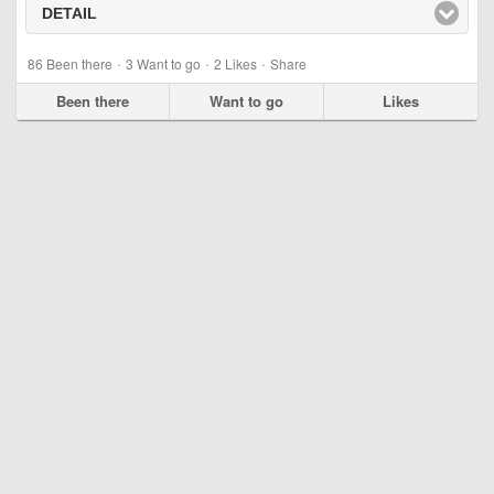
DETAIL
click to expand contents
·
·
·
86
Been there
3
Want to go
2
Likes
Share
Been there
Want to go
Likes