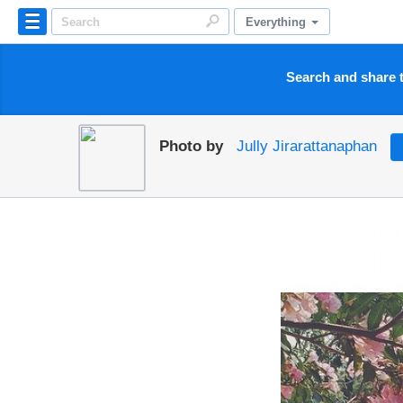
Everything
Search and share t
Photo by
Jully Jirarattanaphan