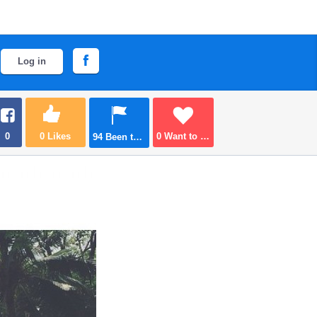
Log in
0
0
Likes
0
Want to go
94
Been there