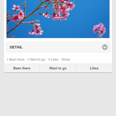
DETAIL
click to expand contents
·
·
·
1
Been there
0
Want to go
0
Likes
Share
Been there
Want to go
Likes