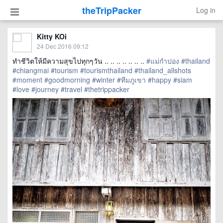
theTripPacker
Log in
Kitty KOi
24 Dec 2016 09:12
ทำชีวิตให้มีความสุขไปทุกๆวัน .. .. .. .. .. .. ..
#แม่กำปอง
#thailand
#chiangmai
#tourism
#tourismthailand
#thailand_allshots
#moment
#goodmorning
#winter
#ทีมภูเขา
#happy
#siam
#love
#journey
#travel
#thetrippacker