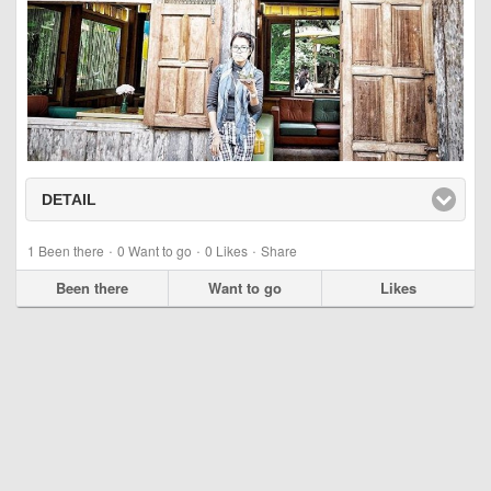
DETAIL
click to expand contents
·
·
·
1
Been there
0
Want to go
0
Likes
Share
Been there
Want to go
Likes