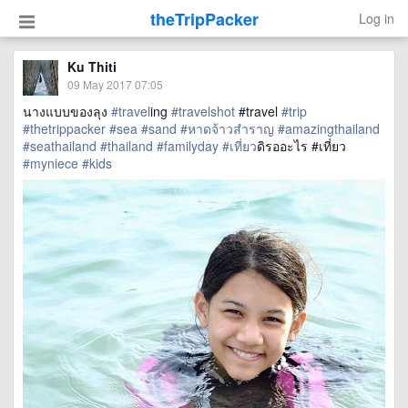
theTripPacker
Log in
Ku Thiti
09 May 2017 07:05
นางแบบของลุง
#travel
ing
#travelshot
#travel
#trip
#thetrippacker
#sea
#sand
#หาดจ้าวสำราญ
#amazingthailand
#seathailand
#thailand
#familyday
#เที่ยว
ดิรออะไร #เที่ยว
#myniece
#kids