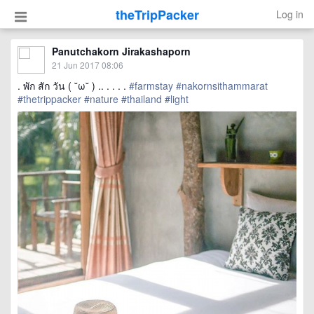
theTripPacker
Log in
Panutchakorn Jirakashaporn
21 Jun 2017 08:06
. พัก สัก วัน ( ˘ω˘ ) .. . . . .
#farmstay
#nakornsithammarat
#thetrippacker
#nature
#thailand
#light