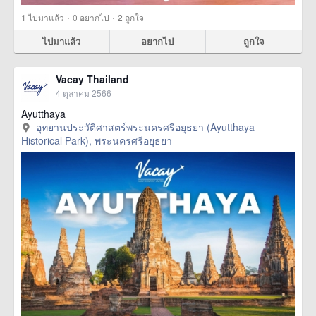
·
·
1
ไปมาแล้ว
0
อยากไป
2
ถูกใจ
ไปมาแล้ว
อยากไป
ถูกใจ
Vacay Thailand
4 ตุลาคม 2566
Ayutthaya
อุทยานประวัติศาสตร์พระนครศรีอยุธยา (Ayutthaya
Historical Park), พระนครศรีอยุธยา