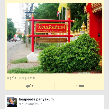
·
0
ถูกใจ
329 ผู้เข้าชม
ถูกใจ
แบ่งปัน
keapeeda panyakum
9 กุมภาพันธ์ 2567