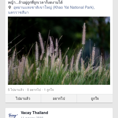
หญ้า...ถ้าอยู่ถูกที่ถูกเวลาก็งดงามได้
อุทยานแห่งชาติเขาใหญ่ (Khao Yai National Park),
นครราชสีมา
·
·
5
ไปมาแล้ว
0
อยากไป
1
ถูกใจ
ไปมาแล้ว
อยากไป
ถูกใจ
Vacay Thailand
11 ตุลาคม 2566