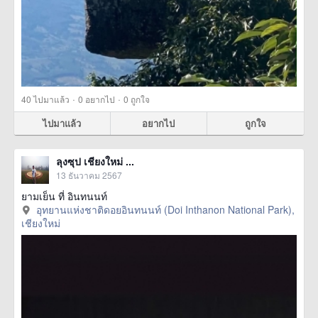
·
·
40
ไปมาแล้ว
0
อยากไป
0
ถูกใจ
ไปมาแล้ว
อยากไป
ถูกใจ
ลุงซุป เชียงใหม่ ...
13 ธันวาคม 2567
ยามเย็น ที่ อินทนนท์
อุทยานแห่งชาติดอยอินทนนท์ (Doi Inthanon National Park),
เชียงใหม่