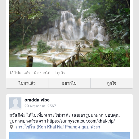
·
·
13
ไปมาแล้ว
0
อยากไป
1
ถูกใจ
ไปมาแล้ว
อยากไป
ถูกใจ
oradda vibe
29 พฤษภาคม 2567
สวัสดีค่ะ ได้ไปเที่ยวเกาะไข่มาค่ะ เลยเอารูปมาฝาก ขอบคุณ
รูปภาพบางส่วนจาก https://sunnyseatour.com/khai-trip/
เกาะไข่ใน (Koh Khai Nai Phang-nga), พังงา