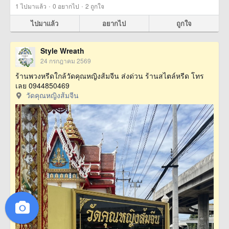
·
·
1
ไปมาแล้ว
0
อยากไป
2
ถูกใจ
ไปมาแล้ว
อยากไป
ถูกใจ
Style Wreath
24 กรกฎาคม 2569
ร้านพวงหรีดใกล้วัดคุณหญิงส้มจีน ส่งด่วน ร้านสไตล์หรีด โทร
เลย 0944850469
วัดคุณหญิงส้มจีน