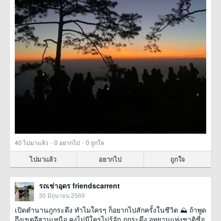
·
·
40
ไปมาแล้ว
0
อยากไป
0
ถูกใจ
ไปมาแล้ว
อยากไป
ถูกใจ
รถเช่าอุดร friendscarrent
30 มิถุนายน 2569
เปิดตำนานภูกระดึง ทำไมใครๆ ก็อยากไปสักครั้งในชีวิต ⛰️ ถ้าพูด
ถึงเขตอีสานเหนือ คงไม่มีใครไม่รู้จัก ภูกระดึง อุทยานแห่งชาติชื่อ