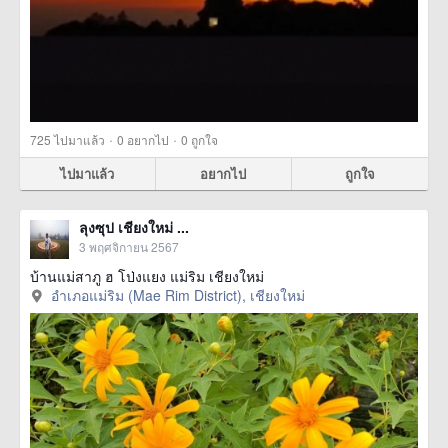
·
·
725
ไปมาแล้ว
0
อยากไป
0
ถูกใจ
ไปมาแล้ว
อยากไป
ถูกใจ
ลุงซุป เชียงใหม่ ...
3 พฤศจิกายน 2567
บ้านแม่สาภู ฮ โป่งแยง แม่ริม เชียงใหม่
อำเภอแม่ริม (Mae Rim District), เชียงใหม่