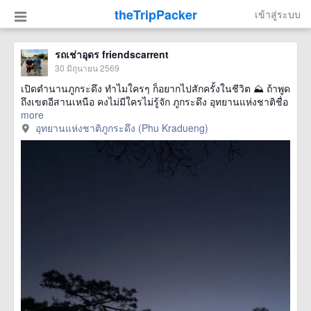
theTripPacker
เข้าสู่ระบบ
รถเช่าอุดร friendscarrent
30 มิถุนายน 2569
เปิดตำนานภูกระดึง ทำไมใครๆ ก็อยากไปสักครั้งในชีวิต ⛰️ ถ้าพูด
ถึงเขตอีสานเหนือ คงไม่มีใครไม่รู้จัก ภูกระดึง อุทยานแห่งชาติชื่อ
more
อุทยานแห่งชาติภูกระดึง (Phu Kradueng)