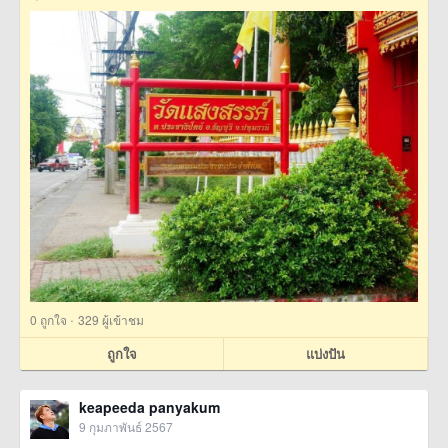
·
0
ถูกใจ
329 ผู้เข้าชม
ถูกใจ
แบ่งปัน
keapeeda panyakum
9 กุมภาพันธ์ 2567