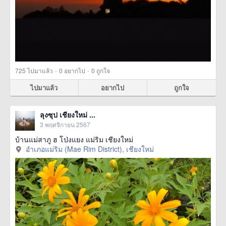
·
·
725
ไปมาแล้ว
0
อยากไป
0
ถูกใจ
ไปมาแล้ว
อยากไป
ถูกใจ
ลุงซุป เชียงใหม่ ...
3 พฤศจิกายน 2567
บ้านแม่สาภู ฮ โป่งแยง แม่ริม เชียงใหม่
อำเภอแม่ริม (Mae Rim District), เชียงใหม่