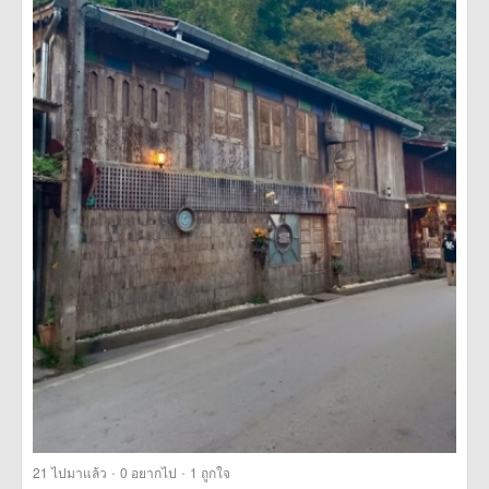
·
·
21
ไปมาแล้ว
0
อยากไป
1
ถูกใจ