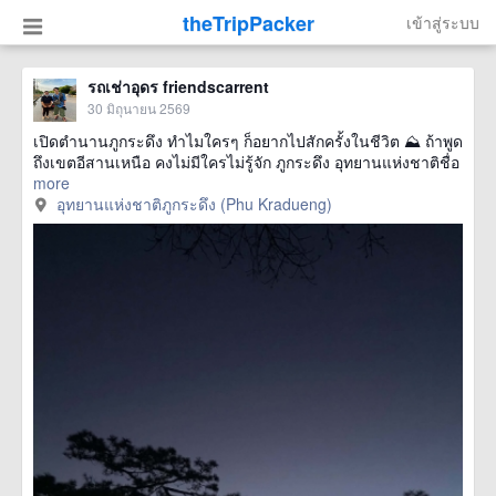
theTripPacker
เข้าสู่ระบบ
รถเช่าอุดร friendscarrent
30 มิถุนายน 2569
เปิดตำนานภูกระดึง ทำไมใครๆ ก็อยากไปสักครั้งในชีวิต ⛰️ ถ้าพูด
ถึงเขตอีสานเหนือ คงไม่มีใครไม่รู้จัก ภูกระดึง อุทยานแห่งชาติชื่อ
more
อุทยานแห่งชาติภูกระดึง (Phu Kradueng)