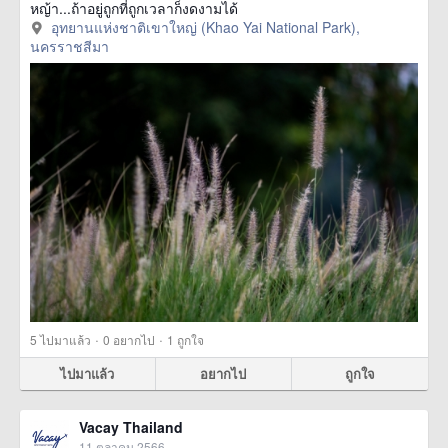
หญ้า...ถ้าอยู่ถูกที่ถูกเวลาก็งดงามได้
อุทยานแห่งชาติเขาใหญ่ (Khao Yai National Park),
นครราชสีมา
·
·
5
ไปมาแล้ว
0
อยากไป
1
ถูกใจ
ไปมาแล้ว
อยากไป
ถูกใจ
Vacay Thailand
11 ตุลาคม 2566