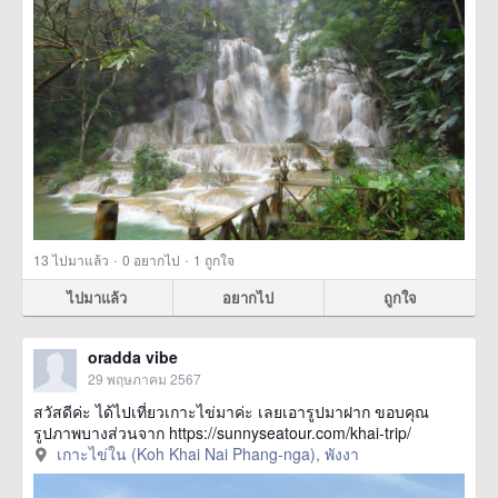
·
·
13
ไปมาแล้ว
0
อยากไป
1
ถูกใจ
ไปมาแล้ว
อยากไป
ถูกใจ
oradda vibe
29 พฤษภาคม 2567
สวัสดีค่ะ ได้ไปเที่ยวเกาะไข่มาค่ะ เลยเอารูปมาฝาก ขอบคุณ
รูปภาพบางส่วนจาก https://sunnyseatour.com/khai-trip/
เกาะไข่ใน (Koh Khai Nai Phang-nga), พังงา