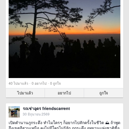
·
·
40
ไปมาแล้ว
0
อยากไป
0
ถูกใจ
ไปมาแล้ว
อยากไป
ถูกใจ
รถเช่าอุดร friendscarrent
30 มิถุนายน 2569
เปิดตำนานภูกระดึง ทำไมใครๆ ก็อยากไปสักครั้งในชีวิต ⛰️ ถ้าพูด
ถึงเขตอีสานเหนือ คงไม่มีใครไม่รู้จัก ภูกระดึง อุทยานแห่งชาติชื่อ