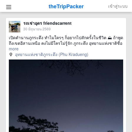
theTripPacker
เข้าสู่ระบบ
รถเช่าอุดร friendscarrent
30 มิถุนายน 2569
เปิดตำนานภูกระดึง ทำไมใครๆ ก็อยากไปสักครั้งในชีวิต ⛰️ ถ้าพูด
ถึงเขตอีสานเหนือ คงไม่มีใครไม่รู้จัก ภูกระดึง อุทยานแห่งชาติชื่อ
more
อุทยานแห่งชาติภูกระดึง (Phu Kradueng)