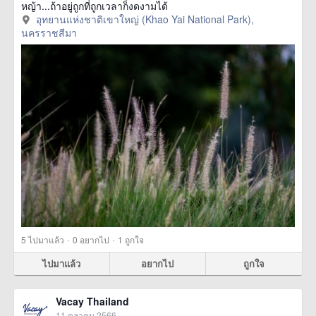
หญ้า...ถ้าอยู่ถูกที่ถูกเวลาก็งดงามได้
อุทยานแห่งชาติเขาใหญ่ (Khao Yai National Park),
นครราชสีมา
·
·
5
ไปมาแล้ว
0
อยากไป
1
ถูกใจ
ไปมาแล้ว
อยากไป
ถูกใจ
Vacay Thailand
11 ตุลาคม 2566