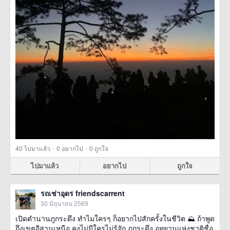
·
·
40
ไปมาแล้ว
0
อยากไป
0
ถูกใจ
ไปมาแล้ว
อยากไป
ถูกใจ
รถเช่าอุดร friendscarrent
30 มิถุนายน 2569
เปิดตำนานภูกระดึง ทำไมใครๆ ก็อยากไปสักครั้งในชีวิต ⛰️ ถ้าพูด
ถึงเขตอีสานเหนือ คงไม่มีใครไม่รู้จัก ภูกระดึง อุทยานแห่งชาติชื่อ