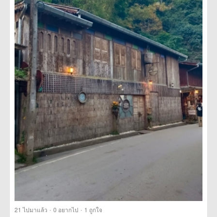
·
·
21
ไปมาแล้ว
0
อยากไป
1
ถูกใจ