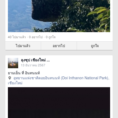
·
·
40
ไปมาแล้ว
0
อยากไป
0
ถูกใจ
ไปมาแล้ว
อยากไป
ถูกใจ
ลุงซุป เชียงใหม่ ...
13 ธันวาคม 2567
ยามเย็น ที่ อินทนนท์
อุทยานแห่งชาติดอยอินทนนท์ (Doi Inthanon National Park),
เชียงใหม่