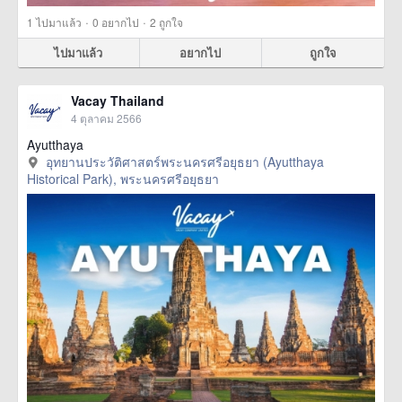
·
·
1
ไปมาแล้ว
0
อยากไป
2
ถูกใจ
ไปมาแล้ว
อยากไป
ถูกใจ
Vacay Thailand
4 ตุลาคม 2566
Ayutthaya
อุทยานประวัติศาสตร์พระนครศรีอยุธยา (Ayutthaya
Historical Park), พระนครศรีอยุธยา