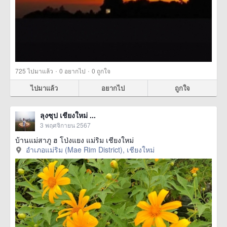
·
·
725
ไปมาแล้ว
0
อยากไป
0
ถูกใจ
ไปมาแล้ว
อยากไป
ถูกใจ
ลุงซุป เชียงใหม่ ...
3 พฤศจิกายน 2567
บ้านแม่สาภู ฮ โป่งแยง แม่ริม เชียงใหม่
อำเภอแม่ริม (Mae Rim District), เชียงใหม่