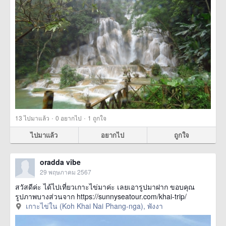
·
·
13
ไปมาแล้ว
0
อยากไป
1
ถูกใจ
ไปมาแล้ว
อยากไป
ถูกใจ
oradda vibe
29 พฤษภาคม 2567
สวัสดีค่ะ ได้ไปเที่ยวเกาะไข่มาค่ะ เลยเอารูปมาฝาก ขอบคุณ
รูปภาพบางส่วนจาก https://sunnyseatour.com/khai-trip/
เกาะไข่ใน (Koh Khai Nai Phang-nga), พังงา