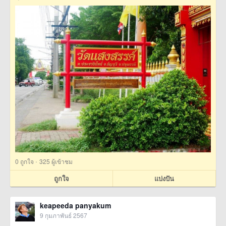
·
0
ถูกใจ
325 ผู้เข้าชม
ถูกใจ
แบ่งปัน
keapeeda panyakum
9 กุมภาพันธ์ 2567