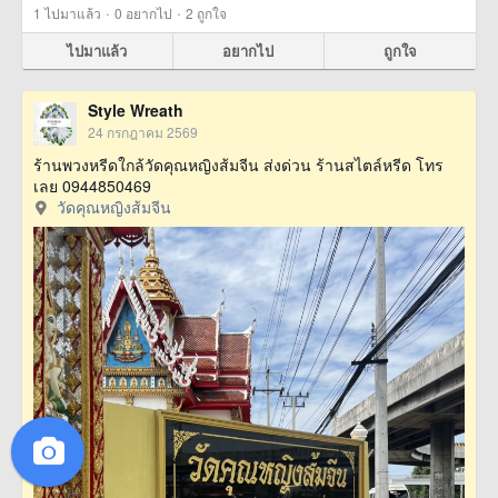
·
·
1
ไปมาแล้ว
0
อยากไป
2
ถูกใจ
ไปมาแล้ว
อยากไป
ถูกใจ
Style Wreath
24 กรกฎาคม 2569
ร้านพวงหรีดใกล้วัดคุณหญิงส้มจีน ส่งด่วน ร้านสไตล์หรีด โทร
เลย 0944850469
วัดคุณหญิงส้มจีน