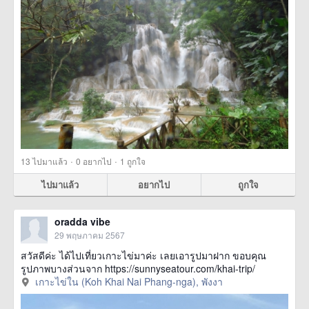
·
·
13
ไปมาแล้ว
0
อยากไป
1
ถูกใจ
ไปมาแล้ว
อยากไป
ถูกใจ
oradda vibe
29 พฤษภาคม 2567
สวัสดีค่ะ ได้ไปเที่ยวเกาะไข่มาค่ะ เลยเอารูปมาฝาก ขอบคุณ
รูปภาพบางส่วนจาก https://sunnyseatour.com/khai-trip/
เกาะไข่ใน (Koh Khai Nai Phang-nga), พังงา