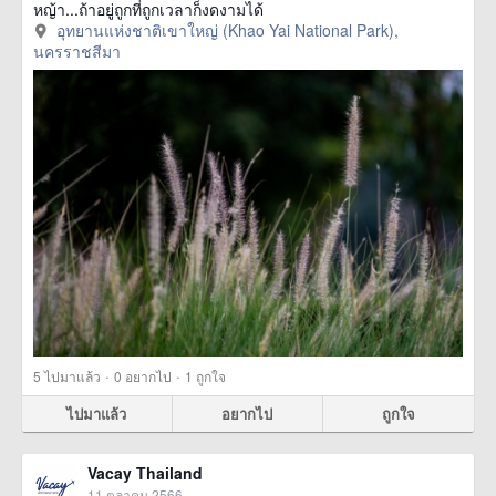
หญ้า...ถ้าอยู่ถูกที่ถูกเวลาก็งดงามได้
อุทยานแห่งชาติเขาใหญ่ (Khao Yai National Park),
นครราชสีมา
·
·
5
ไปมาแล้ว
0
อยากไป
1
ถูกใจ
ไปมาแล้ว
อยากไป
ถูกใจ
Vacay Thailand
11 ตุลาคม 2566