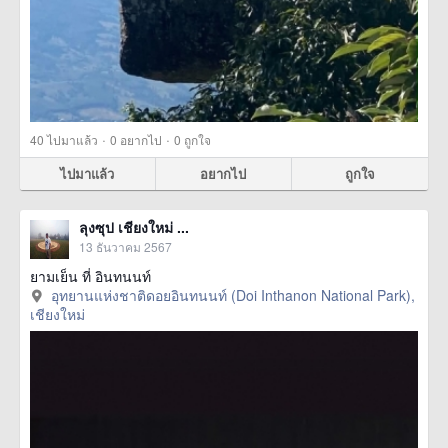
·
·
40
ไปมาแล้ว
0
อยากไป
0
ถูกใจ
ไปมาแล้ว
อยากไป
ถูกใจ
ลุงซุป เชียงใหม่ ...
13 ธันวาคม 2567
ยามเย็น ที่ อินทนนท์
อุทยานแห่งชาติดอยอินทนนท์ (Doi Inthanon National Park),
เชียงใหม่