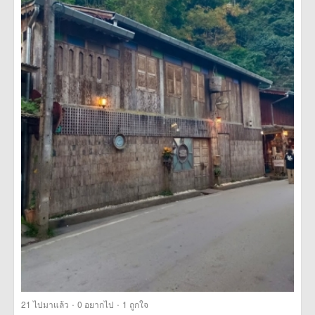
·
·
21
ไปมาแล้ว
0
อยากไป
1
ถูกใจ