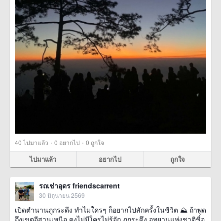
·
·
40
ไปมาแล้ว
0
อยากไป
0
ถูกใจ
ไปมาแล้ว
อยากไป
ถูกใจ
รถเช่าอุดร friendscarrent
30 มิถุนายน 2569
เปิดตำนานภูกระดึง ทำไมใครๆ ก็อยากไปสักครั้งในชีวิต ⛰️ ถ้าพูด
ถึงเขตอีสานเหนือ คงไม่มีใครไม่รู้จัก ภูกระดึง อุทยานแห่งชาติชื่อ