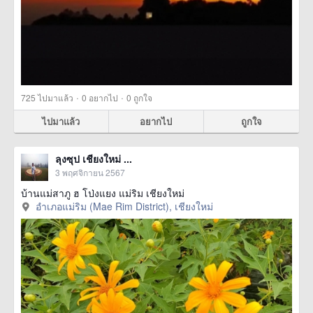
·
·
725
ไปมาแล้ว
0
อยากไป
0
ถูกใจ
ไปมาแล้ว
อยากไป
ถูกใจ
ลุงซุป เชียงใหม่ ...
3 พฤศจิกายน 2567
บ้านแม่สาภู ฮ โป่งแยง แม่ริม เชียงใหม่
อำเภอแม่ริม (Mae Rim District), เชียงใหม่