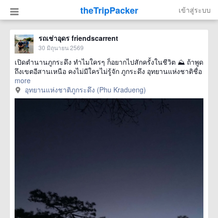
theTripPacker
เข้าสู่ระบบ
รถเช่าอุดร friendscarrent
30 มิถุนายน 2569
เปิดตำนานภูกระดึง ทำไมใครๆ ก็อยากไปสักครั้งในชีวิต ⛰️ ถ้าพูด
ถึงเขตอีสานเหนือ คงไม่มีใครไม่รู้จัก ภูกระดึง อุทยานแห่งชาติชื่อ
more
อุทยานแห่งชาติภูกระดึง (Phu Kradueng)