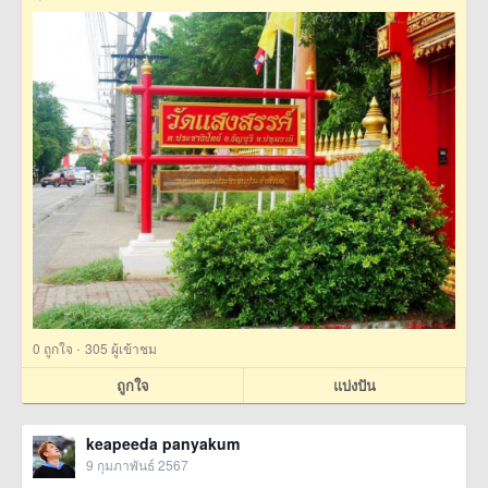
·
0
ถูกใจ
305 ผู้เข้าชม
ถูกใจ
แบ่งปัน
keapeeda panyakum
9 กุมภาพันธ์ 2567