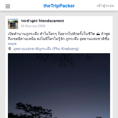
theTripPacker
เข้าสู่ระบบ
รถเช่าอุดร friendscarrent
30 มิถุนายน 2569
เปิดตำนานภูกระดึง ทำไมใครๆ ก็อยากไปสักครั้งในชีวิต ⛰️ ถ้าพูด
ถึงเขตอีสานเหนือ คงไม่มีใครไม่รู้จัก ภูกระดึง อุทยานแห่งชาติชื่อ
more
อุทยานแห่งชาติภูกระดึง (Phu Kradueng)