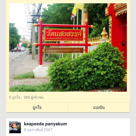
·
0
ถูกใจ
305 ผู้เข้าชม
ถูกใจ
แบ่งปัน
keapeeda panyakum
9 กุมภาพันธ์ 2567