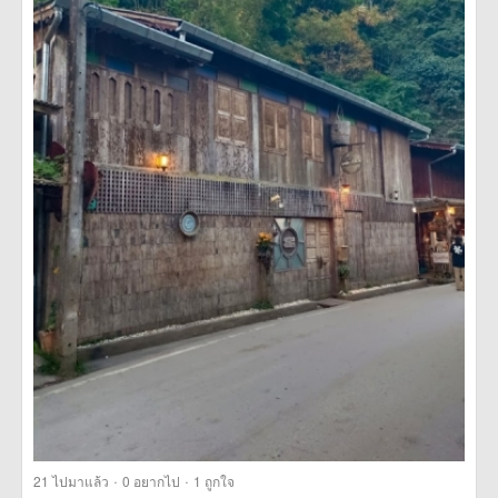
·
·
21
ไปมาแล้ว
0
อยากไป
1
ถูกใจ