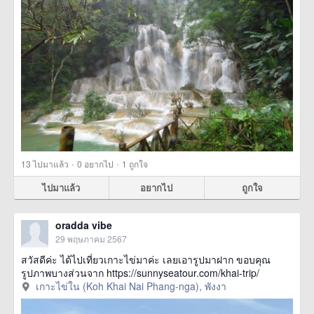
·
·
13
ไปมาแล้ว
0
อยากไป
1
ถูกใจ
ไปมาแล้ว
อยากไป
ถูกใจ
oradda vibe
29 พฤษภาคม 2567
สวัสดีค่ะ ได้ไปเที่ยวเกาะไข่มาค่ะ เลยเอารูปมาฝาก ขอบคุณ
รูปภาพบางส่วนจาก https://sunnyseatour.com/khai-trip/
เกาะไข่ใน (Koh Khai Nai Phang-nga), พังงา