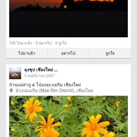
·
·
725
ไปมาแล้ว
0
อยากไป
0
ถูกใจ
ไปมาแล้ว
อยากไป
ถูกใจ
ลุงซุป เชียงใหม่ ...
3 พฤศจิกายน 2567
บ้านแม่สาภู ฮ โป่งแยง แม่ริม เชียงใหม่
อำเภอแม่ริม (Mae Rim District), เชียงใหม่