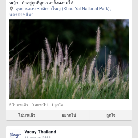
หญ้า...ถ้าอยู่ถูกที่ถูกเวลาก็งดงามได้
อุทยานแห่งชาติเขาใหญ่ (Khao Yai National Park),
นครราชสีมา
·
·
5
ไปมาแล้ว
0
อยากไป
1
ถูกใจ
ไปมาแล้ว
อยากไป
ถูกใจ
Vacay Thailand
11 ตุลาคม 2566