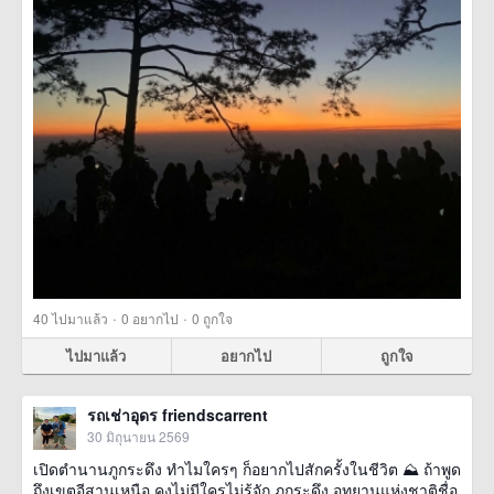
·
·
40
ไปมาแล้ว
0
อยากไป
0
ถูกใจ
ไปมาแล้ว
อยากไป
ถูกใจ
รถเช่าอุดร friendscarrent
30 มิถุนายน 2569
เปิดตำนานภูกระดึง ทำไมใครๆ ก็อยากไปสักครั้งในชีวิต ⛰️ ถ้าพูด
ถึงเขตอีสานเหนือ คงไม่มีใครไม่รู้จัก ภูกระดึง อุทยานแห่งชาติชื่อ