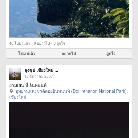
·
·
40
ไปมาแล้ว
0
อยากไป
0
ถูกใจ
ไปมาแล้ว
อยากไป
ถูกใจ
ลุงซุป เชียงใหม่ ...
13 ธันวาคม 2567
ยามเย็น ที่ อินทนนท์
อุทยานแห่งชาติดอยอินทนนท์ (Doi Inthanon National Park),
เชียงใหม่