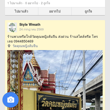
·
·
1
ไปมาแล้ว
0
อยากไป
2
ถูกใจ
ไปมาแล้ว
อยากไป
ถูกใจ
Style Wreath
24 กรกฎาคม 2569
ร้านพวงหรีดใกล้วัดคุณหญิงส้มจีน ส่งด่วน ร้านสไตล์หรีด โทร
เลย 0944850469
วัดคุณหญิงส้มจีน