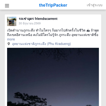
theTripPacker
เข้าสู่ระบบ
รถเช่าอุดร friendscarrent
30 มิถุนายน 2569
เปิดตำนานภูกระดึง ทำไมใครๆ ก็อยากไปสักครั้งในชีวิต ⛰️ ถ้าพูด
ถึงเขตอีสานเหนือ คงไม่มีใครไม่รู้จัก ภูกระดึง อุทยานแห่งชาติชื่อ
more
อุทยานแห่งชาติภูกระดึง (Phu Kradueng)