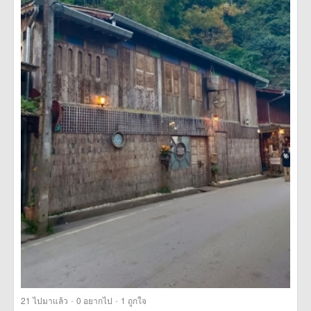
·
·
21
ไปมาแล้ว
0
อยากไป
1
ถูกใจ