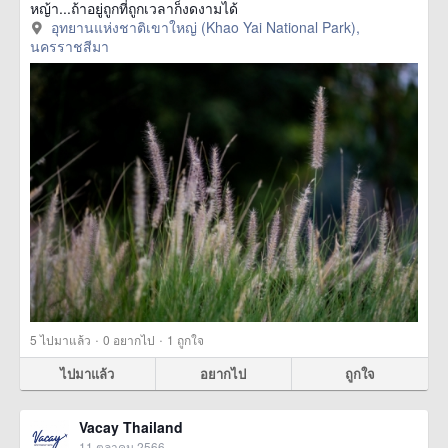
หญ้า...ถ้าอยู่ถูกที่ถูกเวลาก็งดงามได้
อุทยานแห่งชาติเขาใหญ่ (Khao Yai National Park),
นครราชสีมา
·
·
5
ไปมาแล้ว
0
อยากไป
1
ถูกใจ
ไปมาแล้ว
อยากไป
ถูกใจ
Vacay Thailand
11 ตุลาคม 2566