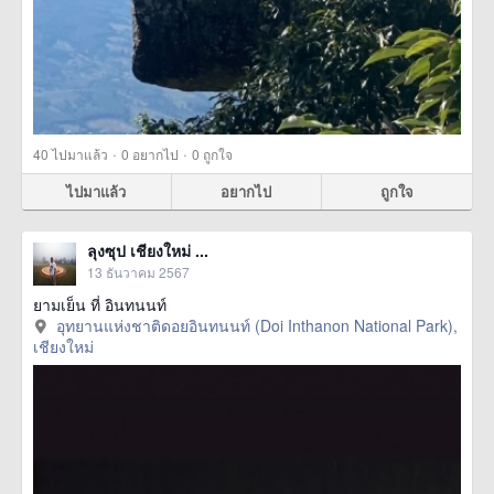
·
·
40
ไปมาแล้ว
0
อยากไป
0
ถูกใจ
ไปมาแล้ว
อยากไป
ถูกใจ
ลุงซุป เชียงใหม่ ...
13 ธันวาคม 2567
ยามเย็น ที่ อินทนนท์
อุทยานแห่งชาติดอยอินทนนท์ (Doi Inthanon National Park),
เชียงใหม่