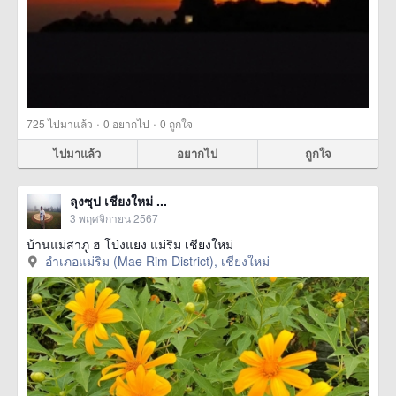
·
·
725
ไปมาแล้ว
0
อยากไป
0
ถูกใจ
ไปมาแล้ว
อยากไป
ถูกใจ
ลุงซุป เชียงใหม่ ...
3 พฤศจิกายน 2567
บ้านแม่สาภู ฮ โป่งแยง แม่ริม เชียงใหม่
อำเภอแม่ริม (Mae Rim District), เชียงใหม่