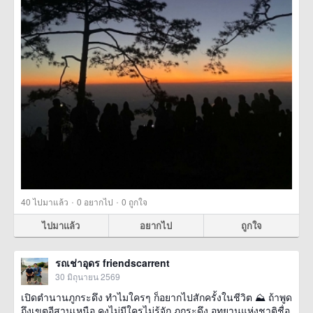
·
·
40
ไปมาแล้ว
0
อยากไป
0
ถูกใจ
ไปมาแล้ว
อยากไป
ถูกใจ
รถเช่าอุดร friendscarrent
30 มิถุนายน 2569
เปิดตำนานภูกระดึง ทำไมใครๆ ก็อยากไปสักครั้งในชีวิต ⛰️ ถ้าพูด
ถึงเขตอีสานเหนือ คงไม่มีใครไม่รู้จัก ภูกระดึง อุทยานแห่งชาติชื่อ