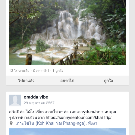
·
·
13
ไปมาแล้ว
0
อยากไป
1
ถูกใจ
ไปมาแล้ว
อยากไป
ถูกใจ
oradda vibe
29 พฤษภาคม 2567
สวัสดีค่ะ ได้ไปเที่ยวเกาะไข่มาค่ะ เลยเอารูปมาฝาก ขอบคุณ
รูปภาพบางส่วนจาก https://sunnyseatour.com/khai-trip/
เกาะไข่ใน (Koh Khai Nai Phang-nga), พังงา