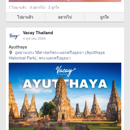
·
·
1
ไปมาแล้ว
0
อยากไป
2
ถูกใจ
ไปมาแล้ว
อยากไป
ถูกใจ
Vacay Thailand
4 ตุลาคม 2566
Ayutthaya
อุทยานประวัติศาสตร์พระนครศรีอยุธยา (Ayutthaya
Historical Park), พระนครศรีอยุธยา