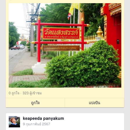
·
0
ถูกใจ
323 ผู้เข้าชม
ถูกใจ
แบ่งปัน
keapeeda panyakum
9 กุมภาพันธ์ 2567