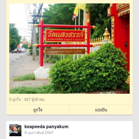
·
0
ถูกใจ
327 ผู้เข้าชม
ถูกใจ
แบ่งปัน
keapeeda panyakum
9 กุมภาพันธ์ 2567