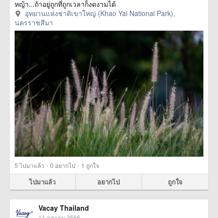
หญ้า...ถ้าอยู่ถูกที่ถูกเวลาก็งดงามได้
อุทยานแห่งชาติเขาใหญ่ (Khao Yai National Park),
นครราชสีมา
·
·
5
ไปมาแล้ว
0
อยากไป
1
ถูกใจ
ไปมาแล้ว
อยากไป
ถูกใจ
Vacay Thailand
11 ตุลาคม 2566