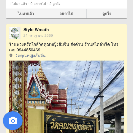
·
·
1
ไปมาแล้ว
0
อยากไป
2
ถูกใจ
ไปมาแล้ว
อยากไป
ถูกใจ
Style Wreath
24 กรกฎาคม 2569
ร้านพวงหรีดใกล้วัดคุณหญิงส้มจีน ส่งด่วน ร้านสไตล์หรีด โทร
เลย 0944850469
วัดคุณหญิงส้มจีน