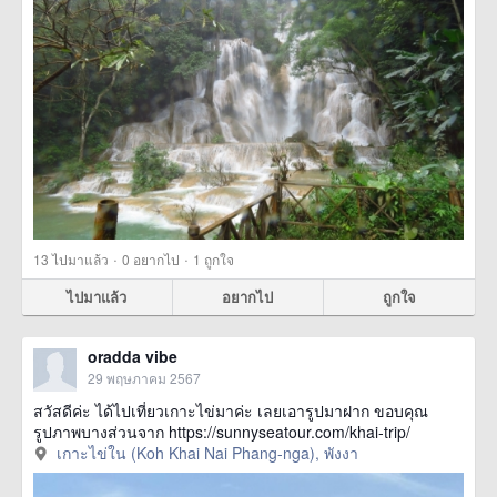
·
·
13
ไปมาแล้ว
0
อยากไป
1
ถูกใจ
ไปมาแล้ว
อยากไป
ถูกใจ
oradda vibe
29 พฤษภาคม 2567
สวัสดีค่ะ ได้ไปเที่ยวเกาะไข่มาค่ะ เลยเอารูปมาฝาก ขอบคุณ
รูปภาพบางส่วนจาก https://sunnyseatour.com/khai-trip/
เกาะไข่ใน (Koh Khai Nai Phang-nga), พังงา