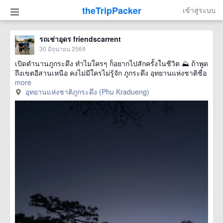
theTripPacker
เข้าสู่ระบบ
รถเช่าอุดร friendscarrent
30 มิถุนายน 2569
เปิดตำนานภูกระดึง ทำไมใครๆ ก็อยากไปสักครั้งในชีวิต ⛰️ ถ้าพูด
ถึงเขตอีสานเหนือ คงไม่มีใครไม่รู้จัก ภูกระดึง อุทยานแห่งชาติชื่อ
more
อุทยานแห่งชาติภูกระดึง (Phu Kradueng)