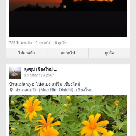
·
·
725
ไปมาแล้ว
0
อยากไป
0
ถูกใจ
ไปมาแล้ว
อยากไป
ถูกใจ
ลุงซุป เชียงใหม่ ...
3 พฤศจิกายน 2567
บ้านแม่สาภู ฮ โป่งแยง แม่ริม เชียงใหม่
อำเภอแม่ริม (Mae Rim District), เชียงใหม่