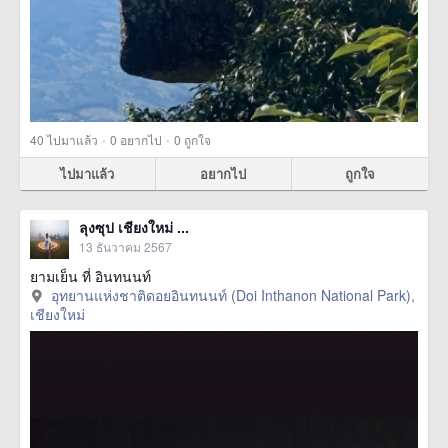
·
·
40
ไปมาแล้ว
0
อยากไป
0
ถูกใจ
ไปมาแล้ว
อยากไป
ถูกใจ
ลุงซุป เชียงใหม่ ...
13 ธันวาคม 2567
ยามเย็น ที่ อินทนนท์
อุทยานแห่งชาติดอยอินทนนท์ (Doi Inthanon National Park),
เชียงใหม่