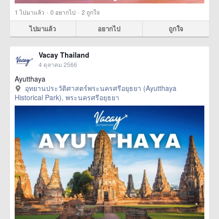
·
·
1
ไปมาแล้ว
0
อยากไป
2
ถูกใจ
ไปมาแล้ว
อยากไป
ถูกใจ
Vacay Thailand
4 ตุลาคม 2566
Ayutthaya
อุทยานประวัติศาสตร์พระนครศรีอยุธยา (Ayutthaya
Historical Park), พระนครศรีอยุธยา