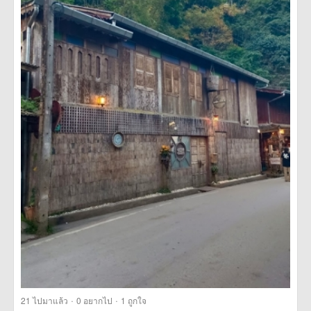
·
·
21
ไปมาแล้ว
0
อยากไป
1
ถูกใจ