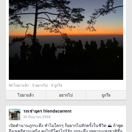
·
·
40
ไปมาแล้ว
0
อยากไป
0
ถูกใจ
ไปมาแล้ว
อยากไป
ถูกใจ
รถเช่าอุดร friendscarrent
30 มิถุนายน 2569
เปิดตำนานภูกระดึง ทำไมใครๆ ก็อยากไปสักครั้งในชีวิต ⛰️ ถ้าพูด
ถึงเขตอีสานเหนือ คงไม่มีใครไม่รู้จัก ภูกระดึง อุทยานแห่งชาติชื่อ