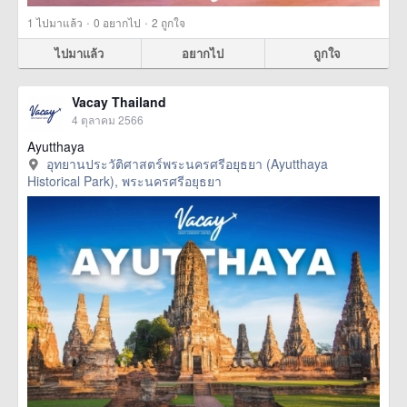
·
·
1
ไปมาแล้ว
0
อยากไป
2
ถูกใจ
ไปมาแล้ว
อยากไป
ถูกใจ
Vacay Thailand
4 ตุลาคม 2566
Ayutthaya
อุทยานประวัติศาสตร์พระนครศรีอยุธยา (Ayutthaya
Historical Park), พระนครศรีอยุธยา