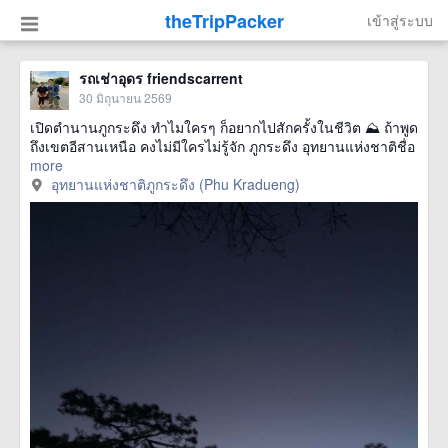
theTripPacker
เข้าสู่ระบบ
รถเช่าอุดร friendscarrent
30 มิถุนายน 2569
เปิดตำนานภูกระดึง ทำไมใครๆ ก็อยากไปสักครั้งในชีวิต ⛰️ ถ้าพูด
ถึงเขตอีสานเหนือ คงไม่มีใครไม่รู้จัก ภูกระดึง อุทยานแห่งชาติชื่อ
more
อุทยานแห่งชาติภูกระดึง (Phu Kradueng)