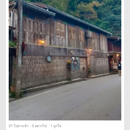
·
·
21
ไปมาแล้ว
0
อยากไป
1
ถูกใจ