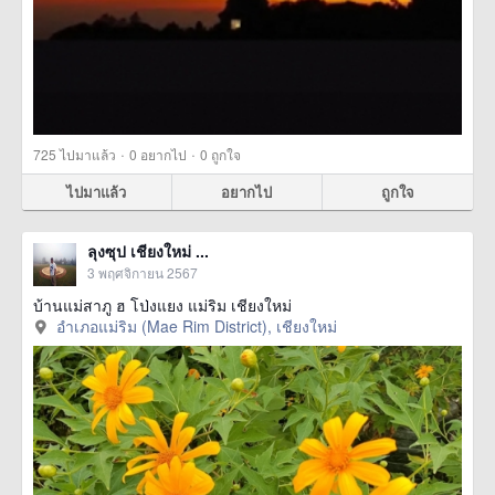
·
·
725
ไปมาแล้ว
0
อยากไป
0
ถูกใจ
ไปมาแล้ว
อยากไป
ถูกใจ
ลุงซุป เชียงใหม่ ...
3 พฤศจิกายน 2567
บ้านแม่สาภู ฮ โป่งแยง แม่ริม เชียงใหม่
อำเภอแม่ริม (Mae Rim District), เชียงใหม่