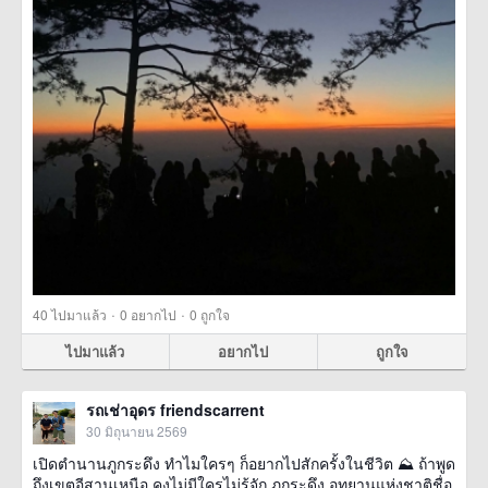
·
·
40
ไปมาแล้ว
0
อยากไป
0
ถูกใจ
ไปมาแล้ว
อยากไป
ถูกใจ
รถเช่าอุดร friendscarrent
30 มิถุนายน 2569
เปิดตำนานภูกระดึง ทำไมใครๆ ก็อยากไปสักครั้งในชีวิต ⛰️ ถ้าพูด
ถึงเขตอีสานเหนือ คงไม่มีใครไม่รู้จัก ภูกระดึง อุทยานแห่งชาติชื่อ