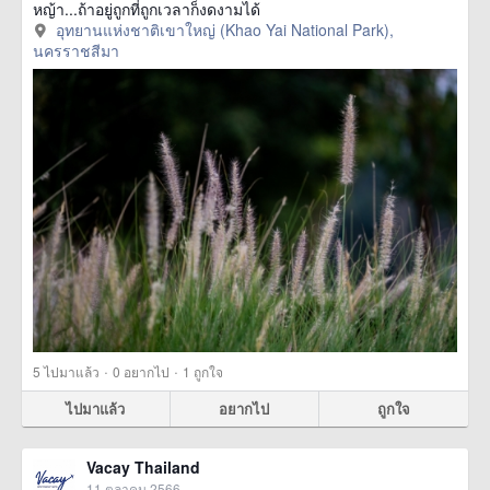
หญ้า...ถ้าอยู่ถูกที่ถูกเวลาก็งดงามได้
อุทยานแห่งชาติเขาใหญ่ (Khao Yai National Park),
นครราชสีมา
·
·
5
ไปมาแล้ว
0
อยากไป
1
ถูกใจ
ไปมาแล้ว
อยากไป
ถูกใจ
Vacay Thailand
11 ตุลาคม 2566