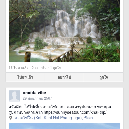
·
·
13
ไปมาแล้ว
0
อยากไป
1
ถูกใจ
ไปมาแล้ว
อยากไป
ถูกใจ
oradda vibe
29 พฤษภาคม 2567
สวัสดีค่ะ ได้ไปเที่ยวเกาะไข่มาค่ะ เลยเอารูปมาฝาก ขอบคุณ
รูปภาพบางส่วนจาก https://sunnyseatour.com/khai-trip/
เกาะไข่ใน (Koh Khai Nai Phang-nga), พังงา