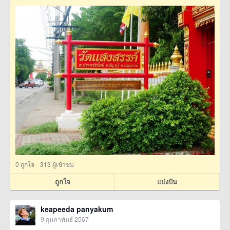
·
0
ถูกใจ
313 ผู้เข้าชม
ถูกใจ
แบ่งปัน
keapeeda panyakum
9 กุมภาพันธ์ 2567