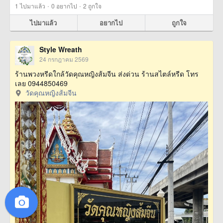
·
·
1
ไปมาแล้ว
0
อยากไป
2
ถูกใจ
ไปมาแล้ว
อยากไป
ถูกใจ
Style Wreath
24 กรกฎาคม 2569
ร้านพวงหรีดใกล้วัดคุณหญิงส้มจีน ส่งด่วน ร้านสไตล์หรีด โทร
เลย 0944850469
วัดคุณหญิงส้มจีน