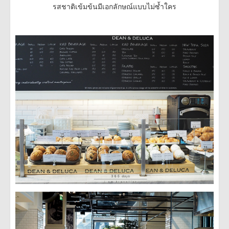
รสชาติเข้มข้นมีเอกลักษณ์แบบไม่ซ้ำใคร