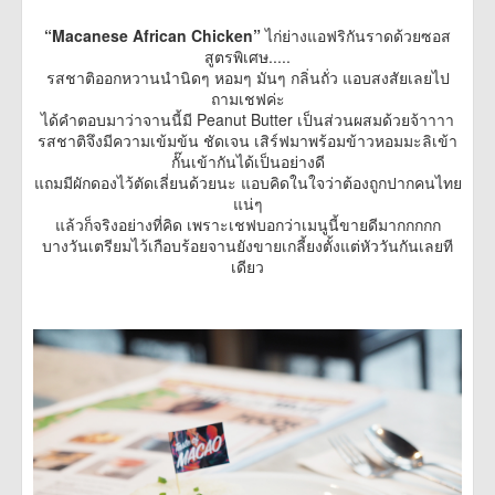
“Macanese African Chicken”
ไก่ย่างแอฟริกันราดด้วยซอส
สูตรพิเศษ.....
รสชาติออกหวานนำนิดๆ หอมๆ มันๆ กลิ่นถั่ว แอบสงสัยเลยไป
ถามเชฟค่ะ
ได้คำตอบมาว่าจานนี้มี Peanut Butter เป็นส่วนผสมด้วยจ้าาาา
รสชาติจึงมีความเข้มข้น ชัดเจน เสิร์ฟมาพร้อมข้าวหอมมะลิเข้า
กั๊นเข้ากันได้เป็นอย่างดี
แถมมีผักดองไว้ตัดเลี่ยนด้วยนะ แอบคิดในใจว่าต้องถูกปากคนไทย
แน่ๆ
แล้วก็จริงอย่างที่คิด เพราะเชฟบอกว่าเมนูนี้ขายดีมากกกกก
บางวันเตรียมไว้เกือบร้อยจานยังขายเกลี้ยงตั้งแต่หัววันกันเลยที
เดียว