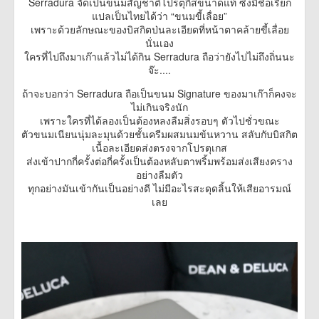
Serradura จัดเป็นขนมสัญชาติโปรตุกีสขนาดแท้ ซึ่งมีชื่อเรียก
แปลเป็นไทยได้ว่า “ขนมขี้เลื่อย”
เพราะด้วยลักษณะของบิสกิตป่นละเอียดที่หน้าตาคล้ายขี้เลื่อย
นั่นเอง
ใครที่ไปถึงมาเก๊าแล้วไม่ได้กิน Serradura ถือว่ายังไปไม่ถึงถิ่นนะ
จ๊ะ....
ถ้าจะบอกว่า Serradura ถือเป็นขนม Signature ของมาเก๊าก็คงจะ
ไม่เกินจริงนัก
เพราะใครที่ได้ลองเป็นต้องหลงลืมสิ่งรอบๆ ตัวไปชั่วขณะ
ตัวขนมเนียนนุ่มละมุนด้วยชั้นครีมผสมนมข้นหวาน สลับกับบิสกิต
เนื้อละเอียดส่งตรงจากโปรตุเกส
ส่งเข้าปากกี่ครั้งต่อกี่ครั้งเป็นต้องหลับตาพริ้มพร้อมส่งเสียงคราง
อย่างลืมตัว
ทุกอย่างมันเข้ากันเป็นอย่างดี ไม่มีอะไรสะดุดลิ้นให้เสียอารมณ์
เลย