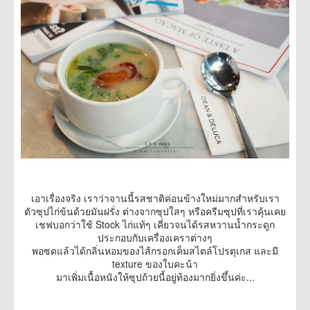
เอาเรื่องจริง เราว่าจานนี้รสชาติค่อนข้างใหม่มากสำหรับเรา
ตัวซุปไก่ข้นด้วยมันฝรั่ง ต่างจากซุปใสๆ หรือครีมซุปที่เราคุ้นเคย
เชฟบอกว่าใช้ Stock ไก่แท้ๆ เคี่ยวจนได้รสหวานน้ำกระดูก
ประกอบกับเครื่องเคราต่างๆ
พอซดแล้วได้กลิ่นหอมของไส้กรอกเค็มสไตล์โปรตุเกส และมี
texture ของใบคะน้า
มาเพิ่มเนื้อหนังให้ซุปถ้วยนี้อยู่ท้องมากยิ่งขึ้นค่ะ...