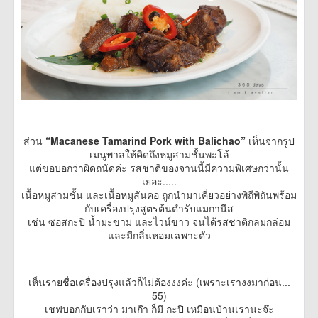
ส่วน
“Macanese Tamarind Pork with Balichao”
เห็นจากรูป
เมนูพาลให้คิดถึงหมูสามชั้นพะโล้
แต่ขอบอกว่าผิดถนัดค่ะ รสชาติของจานนี้มีความพิเศษกว่านั้น
เยอะ.....
เนื้อหมูสามชั้น และเนื้อหมูสันคอ ถูกนำมาเคี่ยวอย่างพิถีพิถันพร้อม
กับเครื่องปรุงสูตรต้นตำรับแมกานีส
เช่น ซอสกะปิ น้ำมะขาม และไวน์ขาว จนได้รสชาติกลมกล่อม
และมีกลิ่นหอมเฉพาะตัว
เห็นรายชื่อเครื่องปรุงแล้วก็ไม่ต้องงงค่ะ (เพราะเรางงมาก่อน...
55)
เชฟบอกกับเราว่า มาเก๊า ก็มี กะปิ เหมือนบ้านเรานะจ๊ะ