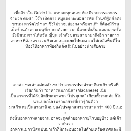
เชื่อสิว่าใน Guide List แทบจะทุกคนจะต้องมีรายการอาหาร
จำพวก ติ่มซำ โจ๊ก เป็ดย่าง หมูแดง บะหมี่สารพัด ร้านซีฟู้ดชื่อดัง
ชานม ทาร์ตไข่ ฯลฯ ซึ่งไม่ว่าจะฮ่องกง หรือมาเก๊า ก็ต้องมีร้าน
เด็ดร้านดังตามเมนูที่เรายกตัวอย่างมานี้แทบทั้งสิ้น แถมบ่อยครั้ง
ยังมีขนมจากไต้หวัน ญี่ปุ่น เจ้าดังขยายสาขามาถึงอีก รายการ
อาหารที่ต้องตระเวนชิมเลยเยอะแยะไปหมด จนไม่เหลือพื้นที่ใน
ท้องให้อาหารท้องถิ่นดั้งเดิมไปอย่างน่าเสียดาย
---------------------------------------------------------
เอาล่ะ ขอเล่าแค่พอสังเขปว่า อาหารประจำชาติมาเก๊า หรือที่
เรียกกันว่า “อาหารแมกานีส” (Macanese) เนี่ย
เป็นอาหารที่ได้รับอิทธิพลมาจาก “โปรตุเกส” เกือบทั้งหมดค่ะ ก็ไม่
น่าแปลกใจ เพราะอย่างที่เรารู้กันดีว่า
มาเก๊าเคยเป็นอาณานิคมของโปรตุเกสมายาวนานกว่า 400 ปีเนอ
ะ
ดังนั้นอาหารหลายจาน อาจจะดูคล้ายอาหารยุโรปอยู่บ้าง แต่เค้า
ว่ากันว่า
อาหารแมกานีสฉบับมาเก๊าก็มักจะอบอวลไปด้วยเครื่องเทศและมี