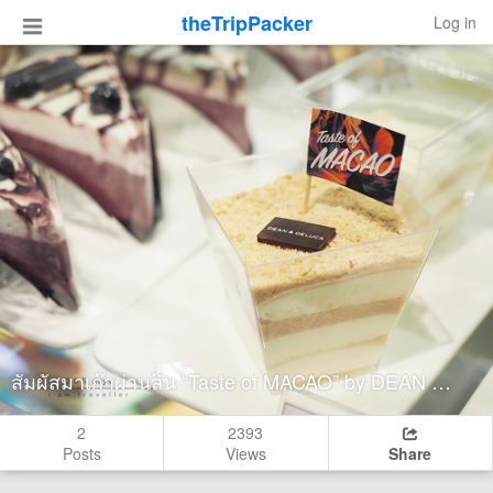
theTripPacker
Log in
สัมผัสมาเก๊าผ่านลิ้น “Taste of MACAO” by DEAN & DELUCA
2
2393
Posts
Views
Share