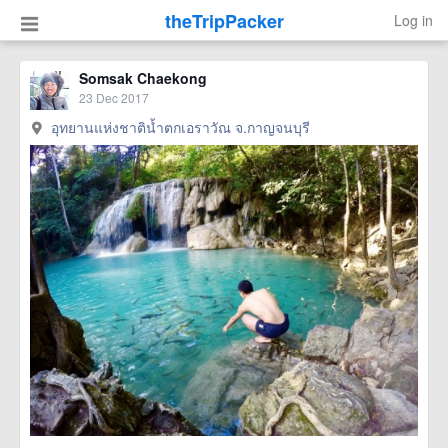
theTripPacker
Log in
Somsak Chaekong
23 Dec 2017
อุทยานแห่งชาติน้ำตกเอราวัณ จ.กาญจนบุรี