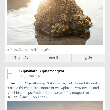
·
·
6
ไปมาแล้ว
0
อยากไป
0
ถูกใจ
ไปมาแล้ว
อยากไป
ถูกใจ
Suphakarn Suphamongkol
11 เมษายน 2559
น้ำลดปะการังผุด
#lumixgx8
#phuket
#phuketisland
#islandlife
#islandlife
#coral
#outdoors
#reviewphuket
#reviewthailand
#thet
href=https://m.thetrippacker.com/th/image/เกาะ
โหลนKohLhon/193024> more
เกาะโหลน (Koh Lhon)