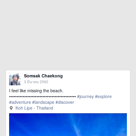
Somsak Chaekong
3 มีนาคม 2560
I feel like missing the beach.
••••••••••••••••••••••••••••••••••••••••••••
#journey
#explore
#adventure
#landscape
#discover
href=https://m.thetrippacker.com/th/image/KohLipeThailand/2038
Koh Lipe - Thailand
more