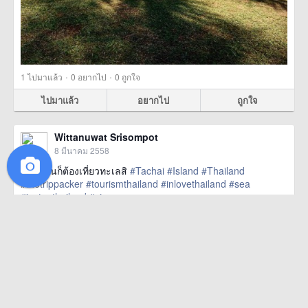
·
·
1
ไปมาแล้ว
0
อยากไป
0
ถูกใจ
ไปมาแล้ว
อยากไป
ถูกใจ
Wittanuwat Srisompot
8 มีนาคม 2558
หน้าร้อนก็ต้องเที่ยวทะเลสิ
#Tachai
#Island
#Thailand
#thetrippacker
#tourismthailand
#inlovethailand
#sea
#insta_thailand
#si
href=https://m.thetrippacker.com/th/image/location/142858>
more