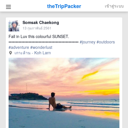
theTripPacker
เข้าสู่ระบบ
Somsak Chaekong
13 กุมภาพันธ์ 2561
Fall in Luv this colourful SUNSET.
•••••••••••••••••••••••••••••••••••••••••••••••••
#journey
#outdoors
#adventure
#wonderlust
href=https://m.thetrippacker.com/th/image/เกาะ
เกาะล้าน - Koh Larn
ล้านKohLarn/211777> more