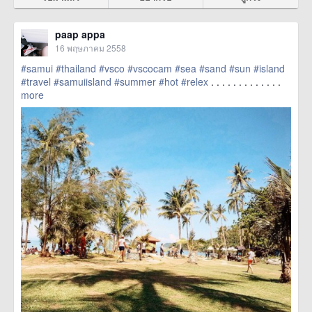
paap appa
16 พฤษภาคม 2558
#samui
#thailand
#vsco
#vscocam
#sea
#sand
#sun
#island
#travel
#samuiisland
#summer
#hot
#relex
. . . . . . . . . . . . .
more