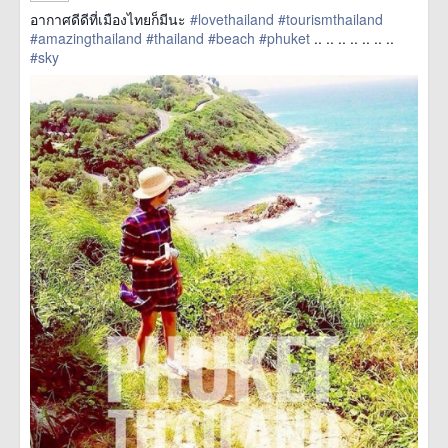
อากาศดีดีที่เมืองไทยก็มีนะ
#lovethailand
#tourismthailand
#amazingthailand
#thailand
#beach
#phuket
.. .. .. .. .. .. ..
#sky
href=https://m.thetrippacker.com/th/image/location/201084>
more