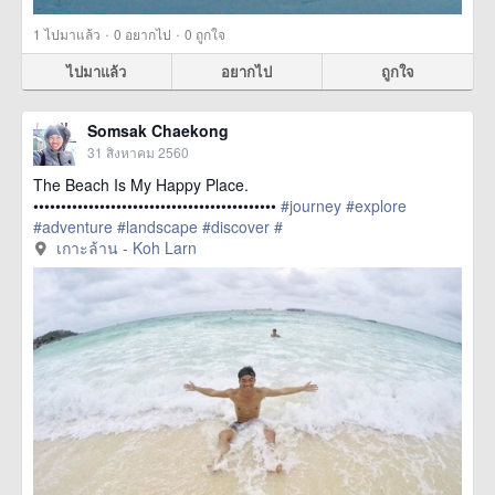
·
·
1
ไปมาแล้ว
0
อยากไป
0
ถูกใจ
ไปมาแล้ว
อยากไป
ถูกใจ
Somsak Chaekong
31 สิงหาคม 2560
The Beach Is My Happy Place.
••••••••••••••••••••••••••••••••••••••••••••
#journey
#explore
#adventure
#landscape
#discover
#
href=https://m.thetrippacker.com/th/image/เกาะ
เกาะล้าน - Koh Larn
ล้านKohLarn/208880> more