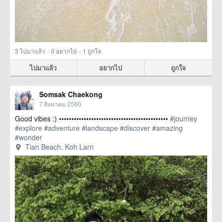
·
·
3
ไปมาแล้ว
0
อยากไป
1
ถูกใจ
ไปมาแล้ว
อยากไป
ถูกใจ
Somsak Chaekong
7 สิงหาคม 2560
Good vibes :) ••••••••••••••••••••••••••••••••••••••••••••
#journey
#explore
#adventure
#landscape
#discover
#amazing
#wonder
href=https://m.thetrippacker.com/th/image/TianBeachKohLarn/20
Tian Beach, Koh Larn
more