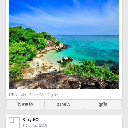
·
·
1
ไปมาแล้ว
0
อยากไป
0
ถูกใจ
ไปมาแล้ว
อยากไป
ถูกใจ
Kitty KOi
1 ธันวาคม 2559