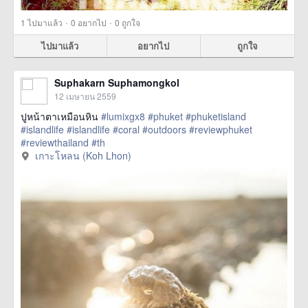
·
·
1
ไปมาแล้ว
0
อยากไป
0
ถูกใจ
ไปมาแล้ว
อยากไป
ถูกใจ
Suphakarn Suphamongkol
12 เมษายน 2559
ปูหน้าตาเหมือนหิน
#lumixgx8
#phuket
#phuketisland
#islandlife
#islandlife
#coral
#outdoors
#reviewphuket
#reviewthailand
#th
href=https://m.thetrippacker.com/th/image/เกาะ
เกาะโหลน (Koh Lhon)
โหลนKohLhon/193046> more