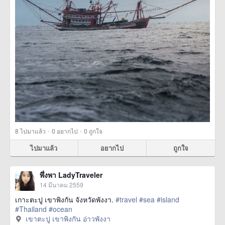
·
·
8
ไปมาแล้ว
0
อยากไป
0
ถูกใจ
ไปมาแล้ว
อยากไป
ถูกใจ
พึ่งพา LadyTraveler
14 มีนาคม 2559
เกาะตะปู เขาพิงกัน จังหวัดพังงา.
#travel
#sea
#island
#Thailand
#ocean
เขาตะปู เขาพิงกัน อ่าวพังงา