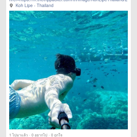
more
Koh Lipe - Thailand
·
·
1
ไปมาแล้ว
0
อยากไป
0
ถูกใจ