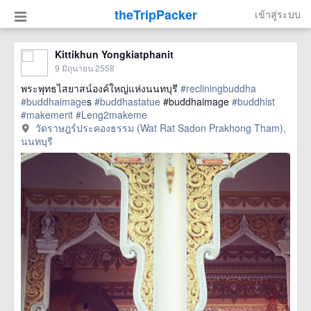
theTripPacker
เข้าสู่ระบบ
Kittikhun Yongkiatphanit
9 มิถุนายน 2558
พระพุทธไสยาสน์องค์ใหญ่แห่งนนทบุรี
#recliningbuddha
#buddhaimage
s
#buddhastatue
#buddhaimage
#buddhist
#makemerit
#Leng2makeme
href=https://m.thetrippacker.com/th/image/วัดราษฎร์ประคอง
วัดราษฎร์ประคองธรรม (Wat Rat Sadon Prakhong Tham),
ธรรมWatRatSadonPrakhongTham/157212> more
นนทบุรี