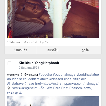
·
·
1
ไปมาแล้ว
0
อยากไป
1
ถูกใจ
ไปมาแล้ว
อยากไป
ถูกใจ
Kittikhun Yongkiatphanit
9 มิถุนายน 2558
พระพุทธเจ้า5พระองค์
#buddha
#buddhaimage
#buddhastatue
#buddhist
#buddhism
#faith
#blessed
#beautifulplace
#instatrave
#trave
href=https://m.thetrippacker.com/th/image/
วัดพระธาตุผาซ่อนแก้วWatPhraDhatPhasornkaew/157208>
วัดพระธาตุผาซ่อนแก้ว (Wat Phra Dhat Phasornkaew),
more
เพชรบูรณ์