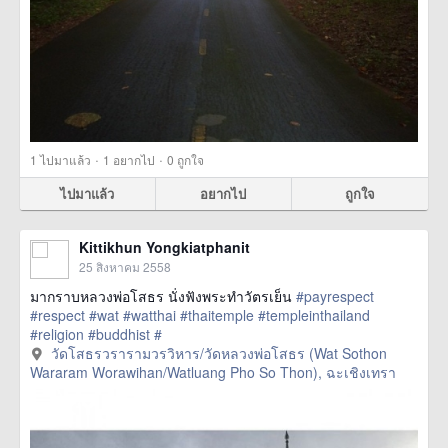
·
·
1
ไปมาแล้ว
1
อยากไป
0
ถูกใจ
ไปมาแล้ว
อยากไป
ถูกใจ
Kittikhun Yongkiatphanit
25 สิงหาคม 2558
มากราบหลวงพ่อโสธร นั่งฟังพระทำวัตรเย็น
#payrespect
#respect
#wat
#watthai
#thaitemple
#templeinthailand
#religion
#buddhist
#
href=https://m.thetrippacker.com/th/image/วัดโสธรวราราม
วัดโสธรวรารามวรวิหาร/วัดหลวงพ่อโสธร (Wat Sothon
วรวิหารวัดหลวงพ่อโส
Wararam Worawihan/Watluang Pho So Thon), ฉะเชิงเทรา
ธรWatSothonWararamWorawihanWatluangPhoSoThon/162278>
more