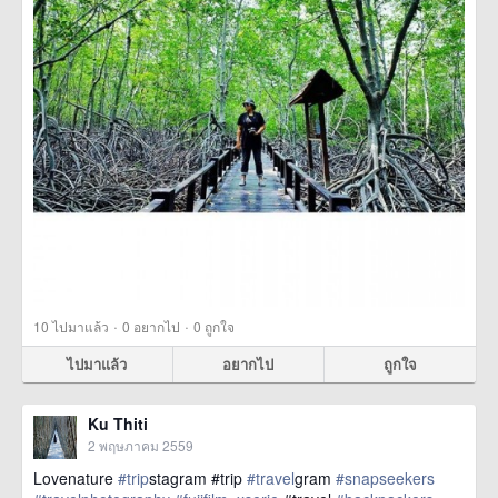
·
·
10
ไปมาแล้ว
0
อยากไป
0
ถูกใจ
ไปมาแล้ว
อยากไป
ถูกใจ
Ku Thiti
2 พฤษภาคม 2559
Lovenature
#trip
stagram #trip
#travel
gram
#snapseekers