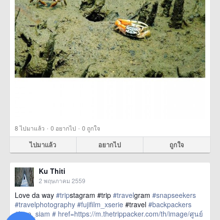
·
·
8
ไปมาแล้ว
0
อยากไป
0
ถูกใจ
ไปมาแล้ว
อยากไป
ถูกใจ
Ku Thiti
2 พฤษภาคม 2559
Love da way
#trip
stagram #trip
#travel
gram
#snapseekers
#travelphotography
#fujifilm_xserie
#travel
#backpackers
#love_siam
#
href=https://m.thetrippacker.com/th/image/ศูนย์