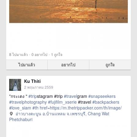
·
·
8
ไปมาแล้ว
0
อยากไป
1
ถูกใจ
ไปมาแล้ว
อยากไป
ถูกใจ
Ku Thiti
2 พฤษภาคม 2559
"กระเตง "
#trip
stagram #trip
#travel
gram
#snapseekers
#travelphotography
#fujifilm_xserie
#travel
#backpackers
#love_siam
#th
href=https://m.thetrippacker.com/th/image/
อ่าวบางตะบูนอบ้านแหลมจเพชรบุรี/193891> more
อ่าวบางตะบูน อ.บ้านแหลม จ.เพชรบุรี, Chang Wat
Phetchaburi