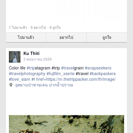
·
·
1
ไปมาแล้ว
0
อยากไป
0
ถูกใจ
ไปมาแล้ว
อยากไป
ถูกใจ
Ku Thiti
2 พฤษภาคม 2559
Color life
#trip
stagram #trip
#travel
gram
#snapseekers
#travelphotography
#fujifilm_xserie
#travel
#backpackers
#love_siam
#t
href=https://m.thetrippacker.com/th/image/
อุทยานป่าชายเลนปากน้ำปราณ/193879> more
อุทยานป่าชายเลน ปากน้ำปราณ