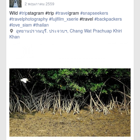
2 พฤษภาคม 2559
Wild
#trip
stagram #trip
#travel
gram
#snapseekers
#travelphotography
#fujifilm_xserie
#travel
#backpackers
#love_siam
#thailan
href=https://m.thetrippacker.com/th/image/อุทยานปราณบุรี
อุทยานปราณบุรี. ประจวบฯ, Chang Wat Prachuap Khiri
ประจวบฯ/193880> more
Khan