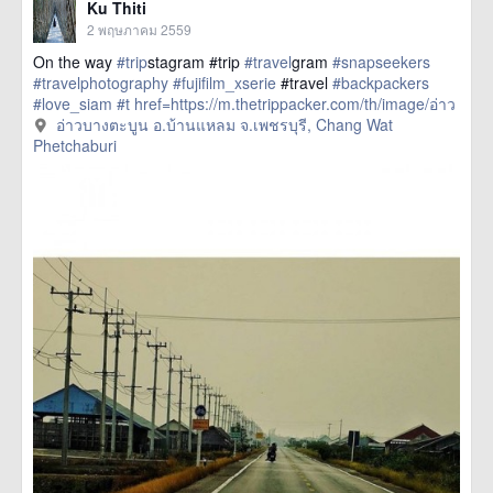
Ku Thiti
2 พฤษภาคม 2559
On the way
#trip
stagram #trip
#travel
gram
#snapseekers
#travelphotography
#fujifilm_xserie
#travel
#backpackers
#love_siam
#t
href=https://m.thetrippacker.com/th/image/อ่าว
บางตะบูนอบ้านแหลมจเพชรบุรี/193885> more
อ่าวบางตะบูน อ.บ้านแหลม จ.เพชรบุรี, Chang Wat
Phetchaburi