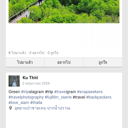
·
·
8
ไปมาแล้ว
0
อยากไป
0
ถูกใจ
ไปมาแล้ว
อยากไป
ถูกใจ
Ku Thiti
2 พฤษภาคม 2559
Green
#trip
stagram #trip
#travel
gram
#snapseekers
#travelphotography
#fujifilm_xserie
#travel
#backpackers
#love_siam
#thaila
href=https://m.thetrippacker.com/th/image/อุทยานป่าชายเลน
อุทยานป่าชายเลน ปากน้ำปราณ
ปากน้ำปราณ/193881> more