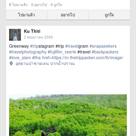
·
·
8
ไปมาแล้ว
0
อยากไป
0
ถูกใจ
ไปมาแล้ว
อยากไป
ถูกใจ
Ku Thiti
2 พฤษภาคม 2559
Greenway
#trip
stagram #trip
#travel
gram
#snapseekers
#travelphotography
#fujifilm_xserie
#travel
#backpackers
#love_siam
#tha
href=https://m.thetrippacker.com/th/image/
อุทยานป่าชายเลนปากน้ำปราณ/193882> more
อุทยานป่าชายเลน ปากน้ำปราณ