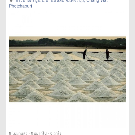
อ่าวบางตะบูนอบ้านแหลมจเพชรบุรี/193888> more
อ่าวบางตะบูน อ.บ้านแหลม จ.เพชรบุรี, Chang Wat
Phetchaburi
·
·
8
ไปมาแล้ว
0
อยากไป
0
ถูกใจ