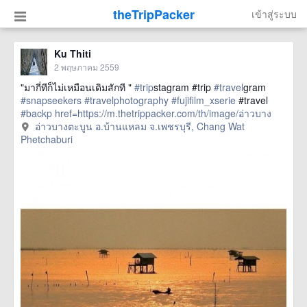
theTripPacker
เข้าสู่ระบบ
Ku Thiti
2 พฤษภาคม 2559
"มากี่ทีก็ไม่เหมือนเดิมสักที "
#trip
stagram #trip
#travel
gram
#snapseekers
#travelphotography
#fujifilm_xserie
#travel
#backp
href=https://m.thetrippacker.com/th/image/อ่าวบาง
ตะบูนอบ้านแหลมจเพชรบุรี/193892> more
อ่าวบางตะบูน อ.บ้านแหลม จ.เพชรบุรี, Chang Wat
Phetchaburi