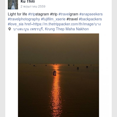
Ku Thiti
2 พฤษภาคม 2559
Light for life
#trip
stagram #trip
#travel
gram
#snapseekers
#travelphotography
#fujifilm_xserie
#travel
#backpackers
#love_sia
href=https://m.thetrippacker.com/th/image/บาง
ตะบูนเพชรบุรี/193890> more
บางตะบูน เพชรบุรี, Krung Thep Maha Nakhon