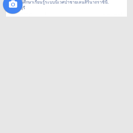
ศึกษาเรียนรู้ระบบนิเวศป่าชายเลนสิรินาถราชินี
ศูนย์ศึกษาเรียนรู้ระบบนิเวศป่าชายเลนสิรินาถราชินี.
ปราณบุรี/193878> more
ปราณบุรี
·
·
15
ไปมาแล้ว
0
อยากไป
0
ถูกใจ