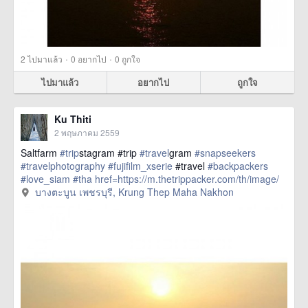
·
·
2
ไปมาแล้ว
0
อยากไป
0
ถูกใจ
ไปมาแล้ว
อยากไป
ถูกใจ
Ku Thiti
2 พฤษภาคม 2559
Saltfarm
#trip
stagram #trip
#travel
gram
#snapseekers
#travelphotography
#fujifilm_xserie
#travel
#backpackers
#love_siam
#tha
href=https://m.thetrippacker.com/th/image/
บางตะบูนเพชรบุรี/193889> more
บางตะบูน เพชรบุรี, Krung Thep Maha Nakhon