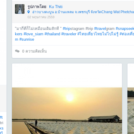
รูปภาพโดย
Ku Thiti
อ่าวบางตะบูน อ.บ้านแหลม จ.เพชรบุรี จังหวัดChang Wat Phetcha
02 พฤษภาคม 2559
"มากี่ทีก็ไม่เหมือนเดิมสักที "
#trip
stagram #trip
#travel
gram
#snapseek
kers
#love_siam
#thailand
#traveler
#ไทยเที่ยวไทยไม่ไปไม่รู้
#ท่องเที
m
#sunrise
0
ความคิดเห็น
#t
ri
_xs
#ไ