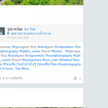
รูปภาพโดย
Ku Thiti
อุทยานป่าชายเลน ปากน้ำปราณ
02 พฤษภาคม 2559
reenway
#trip
stagram #trip
#travel
gram
#snapseekers
#tra
elphotography
#fujifilm_xserie
#travel
#backp ...
#trip
stagra
 #trip
#travel
gram
#snapseekers
#travelphotography
#fujifi
m_xserie
#travel
#backpackers
#love_siam
#thailand
#trav
er
#ไทยเที่ยวไทยไม่ไปไม่รู้
#ท่องเที่ยวไทย
#myphotography
ป่าชายเลน
See More
0
ความคิดเห็น
0