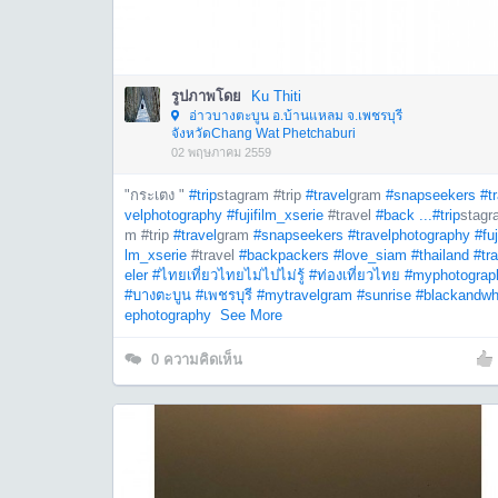
รูปภาพโดย
Ku Thiti
อ่าวบางตะบูน อ.บ้านแหลม จ.เพชรบุรี
จังหวัดChang Wat Phetchaburi
02 พฤษภาคม 2559
"กระเตง "
#trip
stagram #trip
#travel
gram
#snapseekers
#t
velphotography
#fujifilm_xserie
#travel
#back ...
#trip
stagr
m #trip
#travel
gram
#snapseekers
#travelphotography
#fuj
lm_xserie
#travel
#backpackers
#love_siam
#thailand
#tr
eler
#ไทยเที่ยวไทยไม่ไปไม่รู้
#ท่องเที่ยวไทย
#myphotograp
#บางตะบูน
#เพชรบุรี
#mytravelgram
#sunrise
#blackandwh
ephotography
See More
0
ความคิดเห็น