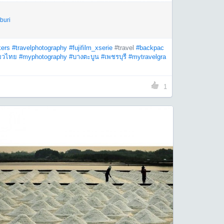
buri
ers
#travelphotography
#fujifilm_xserie
#travel
#backpac
่ยวไทย
#myphotography
#บางตะบูน
#เพชรบุรี
#mytravelgra
1