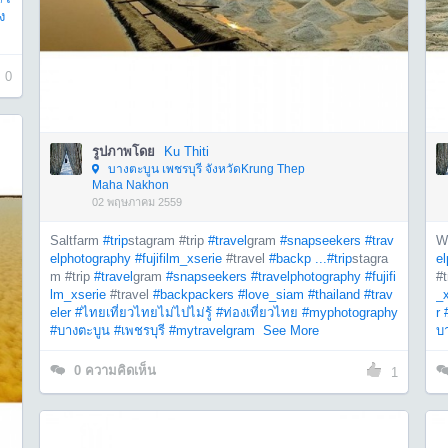
ง
0
รูปภาพโดย
Ku Thiti
บางตะบูน เพชรบุรี จังหวัดKrung Thep
Maha Nakhon
02 พฤษภาคม 2559
Saltfarm
#trip
stagram #trip
#travel
gram
#snapseekers
#trav
Wh
elphotography
#fujifilm_xserie
#travel
#backp ...
#trip
stagra
e
m #trip
#travel
gram
#snapseekers
#travelphotography
#fujifi
#t
lm_xserie
#travel
#backpackers
#love_siam
#thailand
#trav
_x
eler
#ไทยเที่ยวไทยไม่ไปไม่รู้
#ท่องเที่ยวไทย
#myphotography
r
#บางตะบูน
#เพชรบุรี
#mytravelgram
See More
บ
0
ความคิดเห็น
1