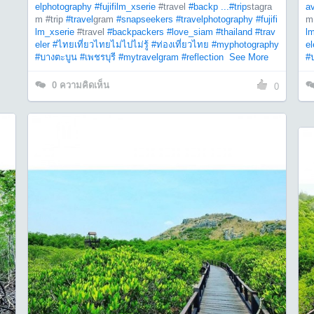
elphotography
#fujifilm_xserie
#travel
#backp ...
#trip
stagra
a
m #trip
#travel
gram
#snapseekers
#travelphotography
#fujifi
m
lm_xserie
#travel
#backpackers
#love_siam
#thailand
#trav
l
eler
#ไทยเที่ยวไทยไม่ไปไม่รู้
#ท่องเที่ยวไทย
#myphotography
el
#บางตะบูน
#เพชรบุรี
#mytravelgram
#reflection
See More
#
0
ความคิดเห็น
0