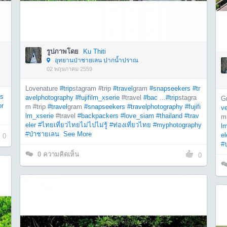
รูปภาพโดย
Ku Thiti
อุทยานป่าชายเลน ปากน้ำปราณ
02 พฤษภาคม 2559
Lovenature
#trip
stagram #trip
#travel
gram
#snapseekers
#tr
s
avelphotography
#fujifilm_xserie
#travel
#bac ...
#trip
stagra
G
r
m #trip
#travel
gram
#snapseekers
#travelphotography
#fujifi
v
lm_xserie
#travel
#backpackers
#love_siam
#thailand
#trav
m
eler
#ไทยเที่ยวไทยไม่ไปไม่รู้
#ท่องเที่ยวไทย
#myphotography
l
#ป่าชายเลน
See More
el
0
#
0
ความคิดเห็น
0