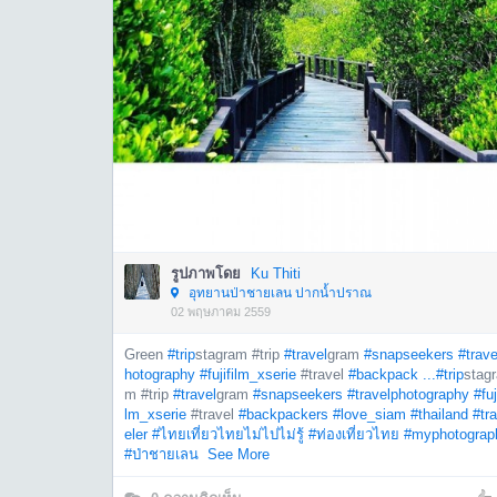
รูปภาพโดย
Ku Thiti
อุทยานป่าชายเลน ปากน้ำปราณ
02 พฤษภาคม 2559
Green
#trip
stagram #trip
#travel
gram
#snapseekers
#trave
hotography
#fujifilm_xserie
#travel
#backpack ...
#trip
stagr
m #trip
#travel
gram
#snapseekers
#travelphotography
#fuj
lm_xserie
#travel
#backpackers
#love_siam
#thailand
#tr
eler
#ไทยเที่ยวไทยไม่ไปไม่รู้
#ท่องเที่ยวไทย
#myphotograp
#ป่าชายเลน
See More