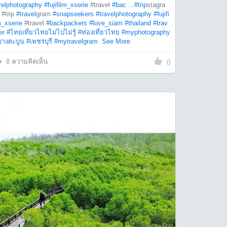
velphotography
#fujifilm_xserie
#travel
#bac ...
#trip
stagra
 #trip
#travel
gram
#snapseekers
#travelphotography
#fujifi
m_xserie
#travel
#backpackers
#love_siam
#thailand
#trav
er
#ไทยเที่ยวไทยไม่ไปไม่รู้
#ท่องเที่ยวไทย
#myphotography
บางตะบูน
#เพชรบุรี
#mytravelgram
See More
0
ความคิดเห็น
0