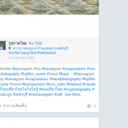
รูปภาพโดย
Ku Thiti
อ่าวบางตะบูน อ.บ้านแหลม จ.เพชรบุรี
จังหวัดChang Wat Phetchaburi
02 พฤษภาคม 2559
itelife
#trip
stagram #trip
#travel
gram
#snapseekers
#trav
lphotography
#fujifilm_xserie
#travel
#back ...
#trip
stagram
rip
#travel
gram
#snapseekers
#travelphotography
#fujifilm
serie
#travel
#backpackers
#love_siam
#thailand
#travele
#ไทยเที่ยวไทยไม่ไปไม่รู้
#ท่องเที่ยวไทย
#myphotography
#
างตะบูน
#เพชรบุรี
#mytravelgram
#salt
See More
0
ความคิดเห็น
0