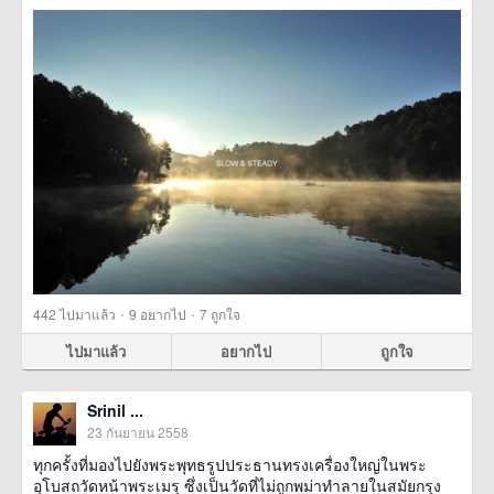
·
·
442
ไปมาแล้ว
9
อยากไป
7
ถูกใจ
ไปมาแล้ว
อยากไป
ถูกใจ
Srinil ...
23 กันยายน 2558
ทุกครั้งที่มองไปยังพระพุทธรูปประธานทรงเครื่องใหญ่ในพระ
อุโบสถวัดหน้าพระเมรุ ซึ่งเป็นวัดที่ไม่ถูกพม่าทำลายในสมัยกรุง