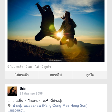
·
·
9
ไปมาแล้ว
2
อยากไป
2
ถูกใจ
ไปมาแล้ว
อยากไป
ถูกใจ
Srinil ...
29 กันยายน 2558
อากาศเย็น ๆ กับแดดยามเช้าที่ปางอุ๋ง
ปางอุ๋ง-แม่ฮ่องสอน (Pang Oung-Mae Hong Son),
แม่ฮ่องสอน