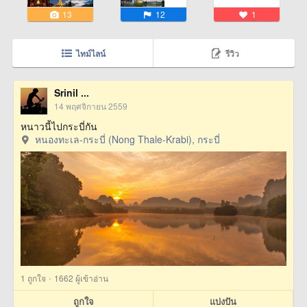
13
12
1
ไทม์ไลน์
รีวิว
Srinil ...
14 พฤศจิกายน 2559
หนาวนี้ไปกระบี่กัน
หนองทะเล-กระบี่ (Nong Thale-Krabi), กระบี่
·
1
ถูกใจ
1662 ผู้เข้าอ่าน
ถูกใจ
แบ่งปัน