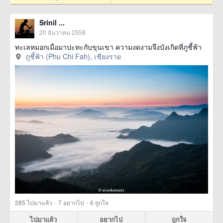
Srinil ...
20 ธันวาคม 2558
ทะเลหมอกเมื่อมาปะทะกับขุนเขา ความงดงามจึงบังเกิดที่ภูชี้ฟ้า
ภูชี้ฟ้า (Phu Chi Fah), เชียงราย
·
·
285
ไปมาแล้ว
7
อยากไป
6
ถูกใจ
ไปมาแล้ว
อยากไป
ถูกใจ