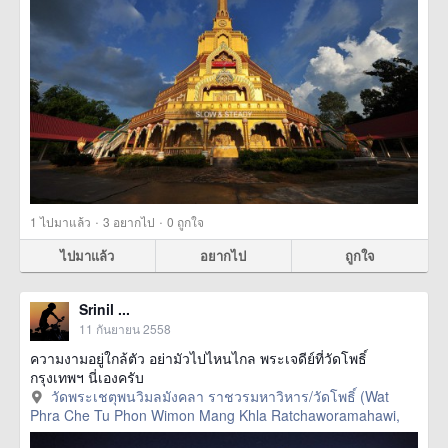
·
·
1
ไปมาแล้ว
3
อยากไป
0
ถูกใจ
ไปมาแล้ว
อยากไป
ถูกใจ
Srinil ...
11 กันยายน 2558
ความงามอยู่ใกล้ตัว อย่ามัวไปไหนไกล พระเจดีย์ที่วัดโพธิ์
กรุงเทพฯ นี่เองครับ
วัดพระเชตุพนวิมลมังคลา ราชวรมหาวิหาร/วัดโพธิ์ (Wat
Phra Che Tu Phon Wimon Mang Khla Ratchaworamahawi,
กรุงเทพมหานคร