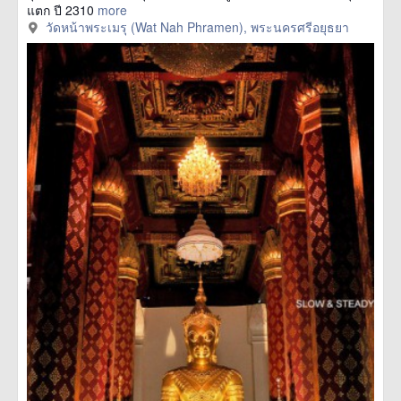
แตก ปี 2310
more
วัดหน้าพระเมรุ (Wat Nah Phramen), พระนครศรีอยุธยา