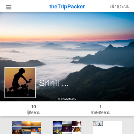
theTripPacker
เข้าสู่ระบบ
Srinil ...
10
1
ผู้ติดตาม
กำลังติดตาม