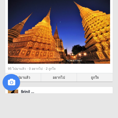
·
·
95
ไปมาแล้ว
0
อยากไป
2
ถูกใจ
ไปมาแล้ว
อยากไป
ถูกใจ
Srinil ...
16 สิงหาคม 2558
ภูชี้ฟ้า ไปกี่ครั้งก็ไม่เคยเบื่อ
ภูชี้ฟ้า (Phu Chi Fah), เชียงราย