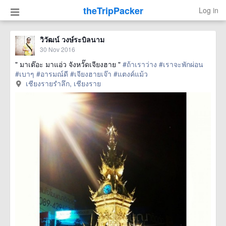
theTripPacker
Log in
วิวัฒน์ วงษ์ระบิลนาม
30 Nov 2016
" มาเต๊อะ มาแอ่ว จังหวั๊ดเจียงฮาย "
#ถ้าเราว่าง
#เราจะพักผ่อน
#เบาๆ
#อารมณ์ดี
#เจียงฮายเจ๊า
#แตงค์แม้ว
เชียงรายรำลึก, เชียงราย