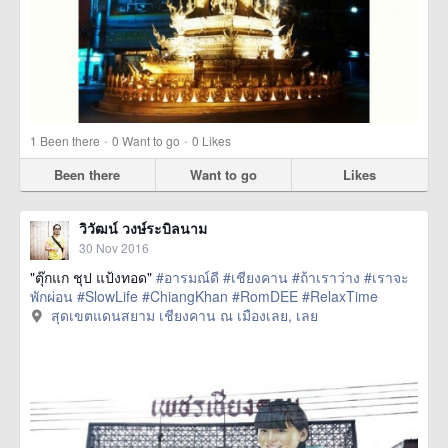
·
·
1
Been there
0
Want to go
0
Likes
Been there
Want to go
Likes
วิวัฒน์ วงษ์ระบิลนาม
30 Nov 2016
"ตุ๊กแก ชุป แป้งทอด"
#อารมณ์ดี
#เชียงคาน
#ถ้าเราว่าง
#เราจะ
พักผ่อน
#SlowLife
#ChiangKhan
#RomDEE
#RelaxTime
สุดเขตแดนสยาม เชียงคาน ณ เมืองเลย, เลย