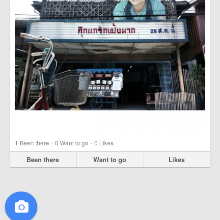
·
·
1
Been there
0
Want to go
0
Likes
Been there
Want to go
Likes