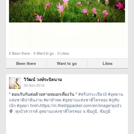
·
·
2
Been there
0
Want to go
0
Likes
Been there
Want to go
Likes
วิวัฒน์ วงษ์ระบิลนาม
30 Nov 2016
" ตอนรับกันต่อด้วยสายหมอกเที่ยงวัน "
#ทริปกระเจียว3
#อุทยาน
แห่งชาติป่าหินงาม
#ผาหำหด
#อุทยานแห่งชาติไทรทอง
#ภูทับ
เบิก
#อุทยา
href=https://m.thetrippacker.com/en/image/ทุ่งบัว
สวรรค์อุทยานแห่งชาติไทรทองจชัยภูมิ/201040> more
ทุ่งบัวสวรรค์ อุทยานแห่งชาติไทรทอง จ.ชัยภูมิ, ชัยภูมิ