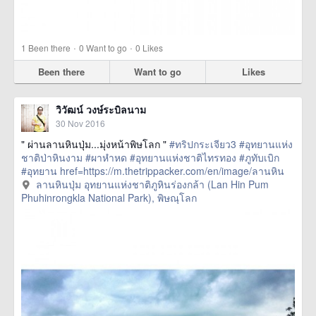
·
·
1
Been there
0
Want to go
0
Likes
Been there
Want to go
Likes
วิวัฒน์ วงษ์ระบิลนาม
30 Nov 2016
" ผ่านลานหินปุ่ม...มุ่งหน้าพิษโลก "
#ทริปกระเจียว3
#อุทยานแห่ง
ชาติป่าหินงาม
#ผาหำหด
#อุทยานแห่งชาติไทรทอง
#ภูทับเบิก
#อุทยาน
href=https://m.thetrippacker.com/en/image/ลานหิน
ปุ่มอุทยานแห่งชาติภูหินร่อง
ลานหินปุ่ม อุทยานแห่งชาติภูหินร่องกล้า (Lan Hin Pum
กล้าLanHinPumPhuhinrongklaNationalPark/201038> more
Phuhinrongkla National Park), พิษณุโลก