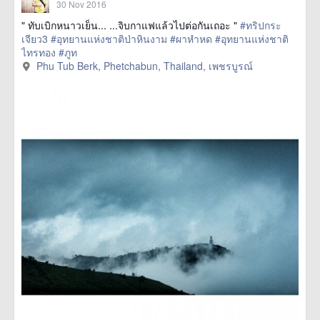
30 Nov 2016
" ทับเบิกหนาวเย็น... ...จิบกาแฟแล้วไปต่อกันเถอะ "
#ทริปกระ
เจียว3
#อุทยานแห่งชาติป่าหินงาม
#ผาหำหด
#อุทยานแห่งชาติ
ไทรทอง
#ภูท
href=https://m.thetrippacker.com/en/image/PhuTubBerkPhetchab
Phu Tub Berk, Phetchabun, Thailand, เพชรบูรณ์
more