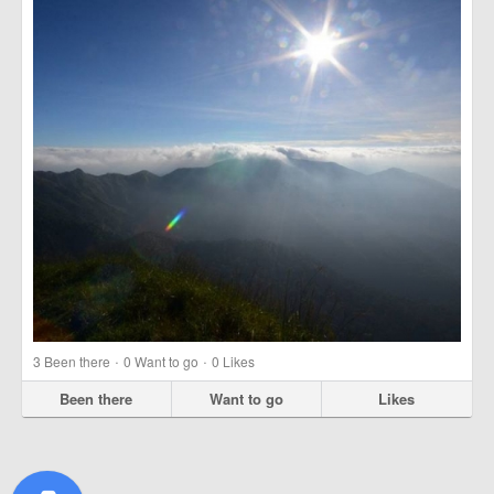
·
·
3
Been there
0
Want to go
0
Likes
Been there
Want to go
Likes