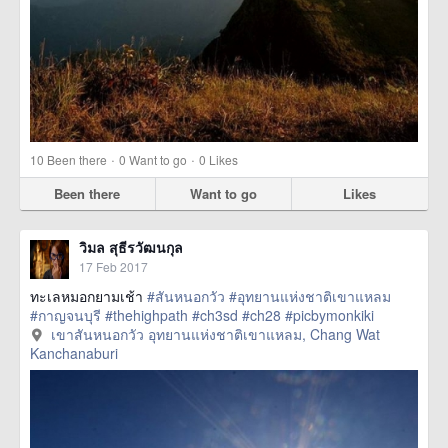
·
·
10
Been there
0
Want to go
0
Likes
Been there
Want to go
Likes
วิมล สุธีรวัฒนกุล
17 Feb 2017
ทะเลหมอกยามเช้า
#สันหนอกวัว
#อุทยานแห่งชาติเขาแหลม
#กาญจนบุรี
#thehighpath
#ch3sd
#ch28
#picbymonkiki
เขาสันหนอกวัว อุทยานแห่งชาติเขาแหลม, Chang Wat
Kanchanaburi