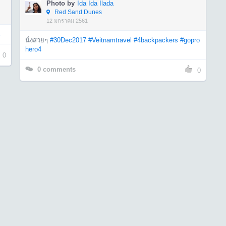
Photo by
Ida Ida Ilada
Red Sand Dunes
12 มกราคม 2561
4
นั่งสวยๆ
#30Dec2017
#Veitnamtravel
#4backpackers
#gopro
hero4
0
0
comments
0