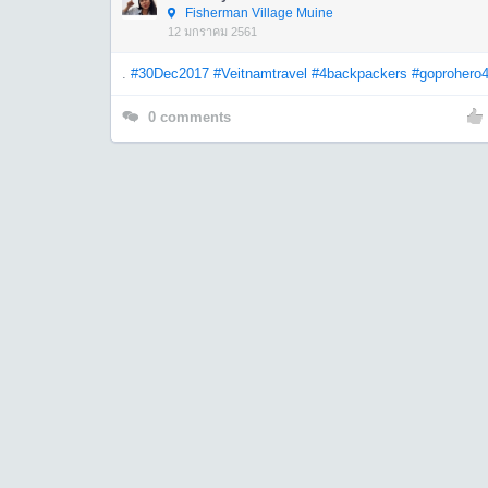
Fisherman Village Muine
12 มกราคม 2561
.
#30Dec2017
#Veitnamtravel
#4backpackers
#goprohero
0
comments