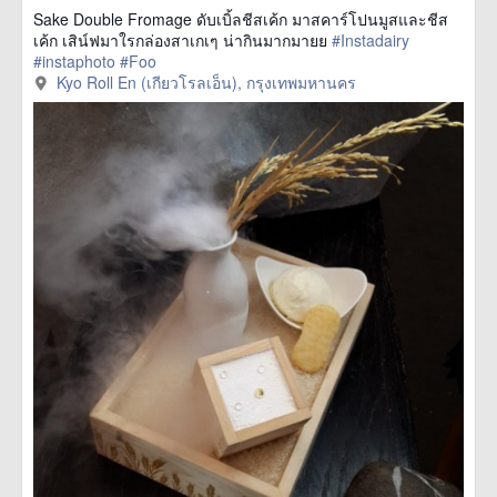
Sake Double Fromage ดับเบิ้ลชีสเค้ก มาสคาร์โปนมูสและชีส
เค้ก เสิน์ฟมาใรกล่องสาเกเๆ น่ากินมากมายย
#Instadairy
#instaphoto
#Foo
href=https://m.thetrippacker.com/en/image/KyoRollEnเกียว
Kyo Roll En (เกียวโรลเอ็น), กรุงเทพมหานคร
โรลเอ็น/134832> more