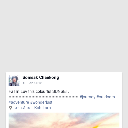
Somsak Chaekong
13 Feb 2018
Fall in Luv this colourful SUNSET.
•••••••••••••••••••••••••••••••••••••••••••••••••
#journey
#outdoors
#adventure
#wonderlust
href=https://m.thetrippacker.com/en/image/เกาะ
เกาะล้าน - Koh Larn
ล้านKohLarn/211777> more