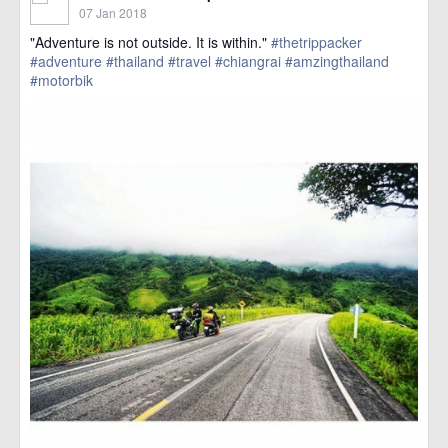
07 Jan 2018
"Adventure is not outside. It is within."
#thetrippacker
#adventure
#thailand
#travel
#chiangrai
#amzingthailand
#motorbik
href=https://m.thetrippacker.com/en/image/location/211307>
more