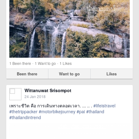
·
·
1
Been there
1
Want to go
1
Likes
Been there
Want to go
Likes
Wittanuwat Srisompot
24 Jan 2018
เพราะชีวิต คือ การเดินทางตลอดเวลา. ... .. .
#lifeistravel
#thetrippacker
#motorbikejourney
#pai
#thailand
#thailandintrend
href=https://m.thetrippacker.com/en/image/location/211621>
more