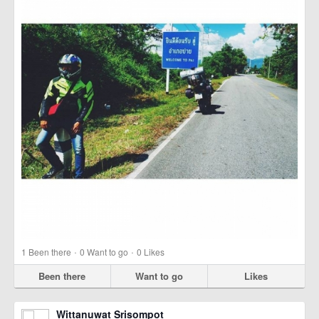
·
·
1
Been there
0
Want to go
0
Likes
Been there
Want to go
Likes
Wittanuwat Srisompot