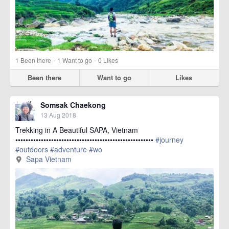
·
·
1
Been there
1
Want to go
0
Likes
Been there
Want to go
Likes
Somsak Chaekong
13 Aug 2018
Trekking in A Beautiful SAPA, Vietnam
••••••••••••••••••••••••••••••••••••••••••••••••••••••
#journey
#outdoors
#adventure
#wo
href=https://m.thetrippacker.com/en/image/SapaVietnam/213372>
Sapa Vietnam
more