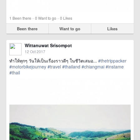
·
·
1
Been there
0
Want to go
0
Likes
Been there
Want to go
Likes
Wittanuwat Srisompot
12 Oct 2017
ทำให้ทุกๆ วันให้เป็นเรื่องราวดีๆ ในชีวิตเสมอ...
#thetrippacker
#motorbikejourney
#travel
#thailand
#chiangmai
#instame
#thail
href=https://m.thetrippacker.com/en/image/location/209714>
more