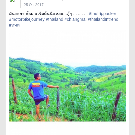
25 Oct 2017
มันจะยากก็ตอนเริ่มต้นนี่แหละ...สู้ๆ ... .. . . .
#thetrippacker
#motorbikejourney
#thailand
#chiangmai
#thailandintrend
#ททท
href=https://m.thetrippacker.com/en/image/location/209931>
more