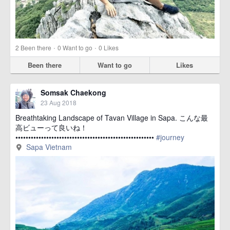
·
·
2
Been there
0
Want to go
0
Likes
Been there
Want to go
Likes
Somsak Chaekong
23 Aug 2018
Breathtaking Landscape of Tavan Village in Sapa. こんな最
高ビューって良いね！
••••••••••••••••••••••••••••••••••••••••••••••••••••••
#journey
href=https://m.thetrippacker.com/en/image/SapaVietnam/213434>
Sapa Vietnam
more