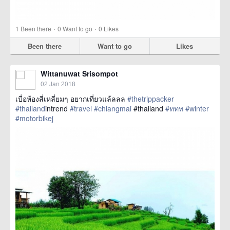
·
·
1
Been there
0
Want to go
0
Likes
Been there
Want to go
Likes
Wittanuwat Srisompot
02 Jan 2018
เบื่อห้องสี่เหลี่ยมๆ อยากเที่ยวแล้ลลล
#thetrippacker
#thailand
intrend
#travel
#chiangmai
#thailand
#ททท
#winter
#motorbikej
href=https://m.thetrippacker.com/en/image/location/211226>
more