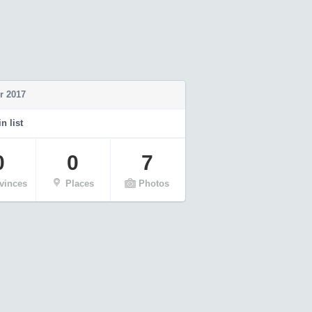
r 2017
n list
0
0
7
vinces
Places
Photos