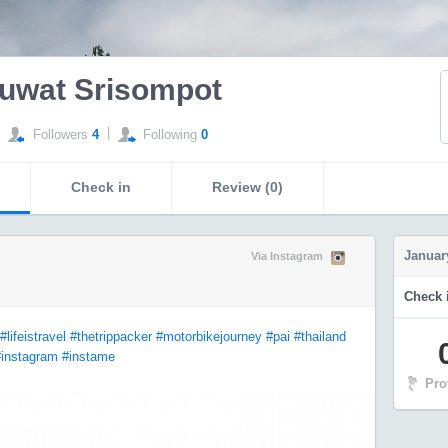
nuwat Srisompot
|
Followers
4
Following
0
Check in
Review (0)
Januar
Via Instagram
Check i
#lifeistravel
#thetrippacker
#motorbikejourney
#pai
#thailand
instagram
#instame
Pro