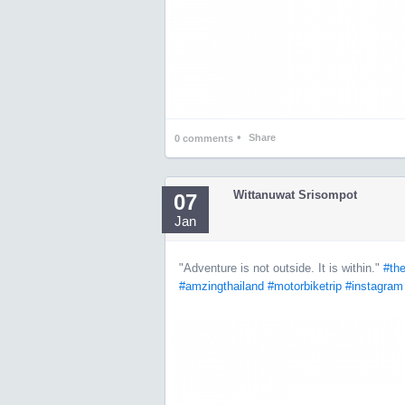
•
Share
0
comments
Wittanuwat Srisompot
07
Jan
"Adventure is not outside. It is within."
#the
#amzingthailand
#motorbiketrip
#instagram