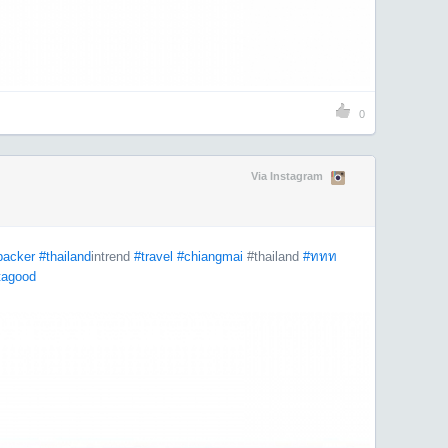
0
Via Instagram
packer
#thailand
intrend
#travel
#chiangmai
#thailand
#ททท
tagood