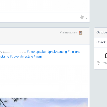
0
Octobe
Via Instagram
Check i
..... ........ .. . ..
#thetrippacker
#phukradueng
#thailand
nstame
#travel
#mystyle
#ททท
Pro