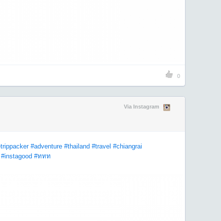
0
Via Instagram
trippacker
#adventure
#thailand
#travel
#chiangrai
#instagood
#ททท