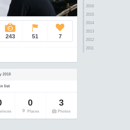
2016
2015
2014
2013
243
51
7
2012
2011
y 2018
n list
0
0
3
vinces
Places
Photos