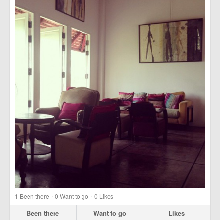
·
·
1
Been there
0
Want to go
0
Likes
Been there
Want to go
Likes