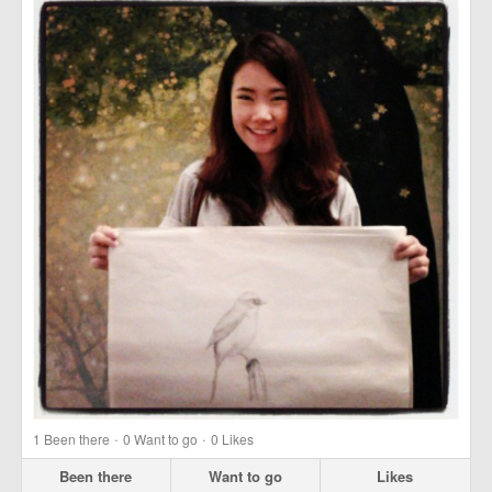
·
·
1
Been there
0
Want to go
0
Likes
Been there
Want to go
Likes