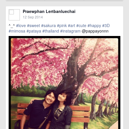
Praewphan Lertbanluechai
12 Sep 2014
^_^
#love
#sweet
#sakura
#pink
#art
#cute
#happy
#3D
#mimosa
#pataya
#thailand
#instagram
@pappayonnn