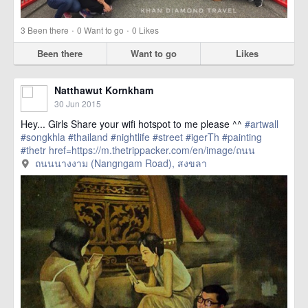
·
·
3
Been there
0
Want to go
0
Likes
Been there
Want to go
Likes
Natthawut Kornkham
30 Jun 2015
Hey... Girls Share your wifi hotspot to me please ^^
#artwall
#songkhla
#thailand
#nightlife
#street
#igerTh
#painting
#thetr
href=https://m.thetrippacker.com/en/image/ถนน
นางงามNangngamRoad/158157> more
ถนนนางงาม (Nangngam Road), สงขลา