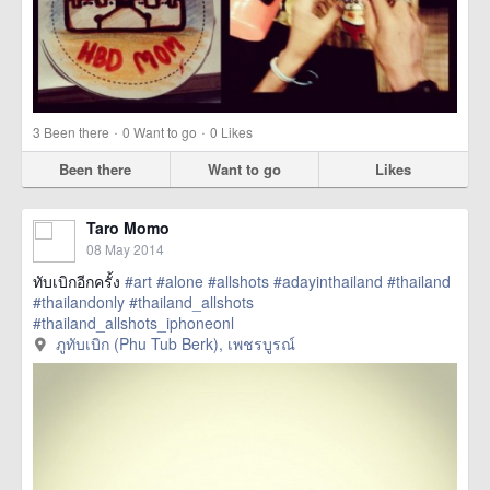
·
·
3
Been there
0
Want to go
0
Likes
Been there
Want to go
Likes
Taro Momo
08 May 2014
ทับเบิกอีกครั้ง
#art
#alone
#allshots
#adayinthailand
#thailand
#thailandonly
#thailand_allshots
#thailand_allshots_iphoneonl
href=https://m.thetrippacker.com/en/image/ภูทับ
ภูทับเบิก (Phu Tub Berk), เพชรบูรณ์
เบิกPhuTubBerk/94311> more