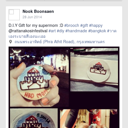
Nook Boonsaen
28 Jun 2014
D.I.Y Gift for my supermom :D
#brooch
#gift
#happy
@rattanakosinfestival
#art
#diy
#handmade
#bangkok
#วาด
เองระบายสีเองนะเออ
href=https://m.thetrippacker.com/en/image/ถนน
ถนนพระอาทิตย์ (Phra Athit Road), กรุงเทพมหานคร
พระอาทิตย์PhraAthitRoad/109185> more