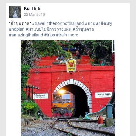
Ku Thiti
22 Mar 2016
"ถ้ำขุนตาล"
#travel
#thenorthofthailand
#ตามหาสีชมพู
#noplan
#มาแบบไม่มีการวางแผน
#ถ้ำขุนตาล
#amazingthailand
#trips
#train
more