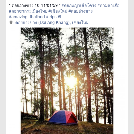
" ดอยอ่างขาง 10-11/01/59 "
#ดอกพญาเสือโคร่ง
#ตามล่าเสือ
#ดอกซากุระเมืองไทย
#เชียงใหม่
#ดอยอ่างขาง
#amazing_thailand
#trips
#t
href=https://m.thetrippacker.com/en/image/ดอยอ่าง
ดอยอ่างขาง (Doi Ang Khang), เชียงใหม่
ขางDoiAngKhang/192498> more