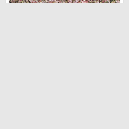
·
·
2
Been there
0
Want to go
0
Likes
Been there
Want to go
Likes