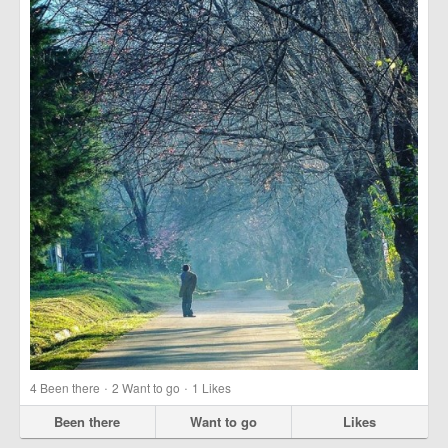
·
·
4
Been there
2
Want to go
1
Likes
Been there
Want to go
Likes