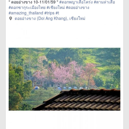
" ดอยอ่างขาง 10-11/01/59 "
#ดอกพญาเสือโคร่ง
#ตามล่าเสือ
#ดอกซากุระเมืองไทย
#เชียงใหม่
#ดอยอ่างขาง
#amazing_thailand
#trips
#t
href=https://m.thetrippacker.com/en/image/ดอยอ่าง
ดอยอ่างขาง (Doi Ang Khang), เชียงใหม่
ขางDoiAngKhang/192490> more