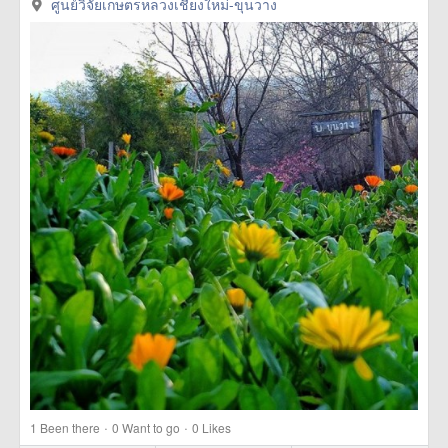
ศูนย์วิจัยเกษตรหลวงเชียงใหม่-ขุนวาง
·
·
1
Been there
0
Want to go
0
Likes