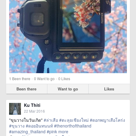
·
·
1
Been there
0
Want to go
0
Likes
Been there
Want to go
Likes
Ku Thiti
22 Mar 2016
"ขุนวางในวันเกิด"
#ล่าเสือ
#ตะลุยเชียงใหม่
#ดอกพญาเสือโคร่ง
#ขุนวาง
#ดอยอินทนนท์
#thenorthofthailand
#amazing_thailand
#pink
more