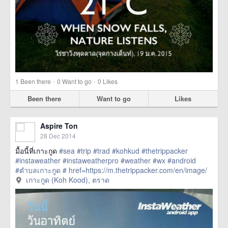
·
·
1
Been there
0
Want to go
0
Likes
Been there
Want to go
Likes
Aspire Ton
28 Dec 2014
มื้อนี้ที่เกาะกูด
#sea
#trip
#trad
#kohkud
#thetrippacker
#instaweather
#instaweatherpro
#weather
#wx
#android
#ตำบลเกาะกูด
#
href=https://m.thetrippacker.com/en/image/
เกาะกูดKohKood/138386> more
เกาะกูด (Koh Kood), ตราด