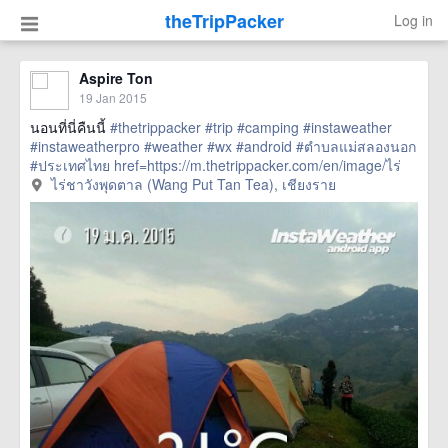
theTripPacker
Log in
Aspire Ton
19 Jan 2015
นอนที่นี่คืนนี้
#thetrippacker
#trip
#camping
#instaweather
#instaweatherpro
#weather
#wx
#android
#ตำบลแม่สลองนอก
#ประเทศไทย
href=https://m.thetrippacker.com/en/image/ไร่
ชาวังพุดตาลWangPutTanTea/139610> more
ไร่ชาวังพุดตาล (Wang Put Tan Tea), เชียงราย