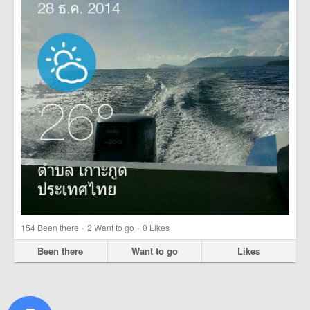
·
·
154
Been there
2
Want to go
0
Likes
Been there
Want to go
Likes