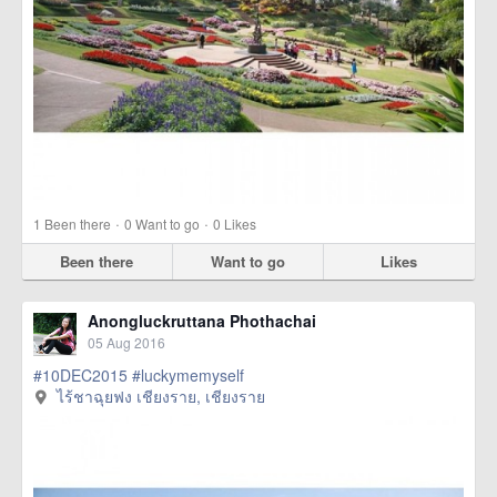
·
·
1
Been there
0
Want to go
0
Likes
Been there
Want to go
Likes
Anongluckruttana Phothachai
05 Aug 2016
#10DEC2015
#luckymemyself
ไร้ชาฉุยฟง เชียงราย, เชียงราย