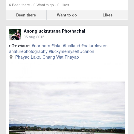
·
·
6
Been there
0
Want to go
0
Likes
Been there
Want to go
Likes
Anongluckruttana Phothachai
05 Aug 2016
กว๊านพะเยา
#northern
#lake
#thailand
#naturelovers
#naturephotography
#luckymemyself
#canon
Phayao Lake, Chang Wat Phayao