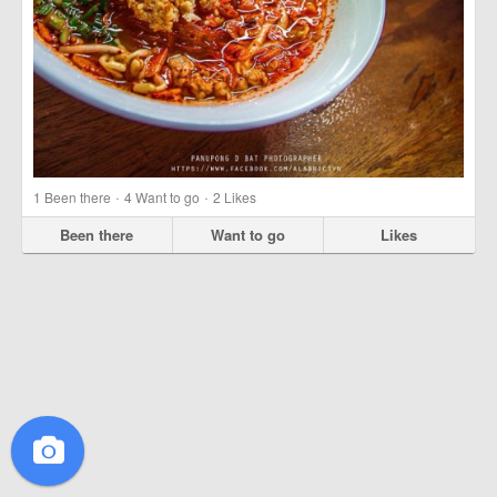
·
·
1
Been there
4
Want to go
2
Likes
Been there
Want to go
Likes