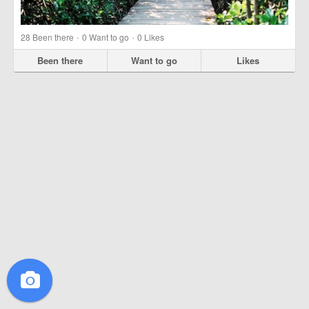
·
·
28
Been there
0
Want to go
0
Likes
Been there
Want to go
Likes