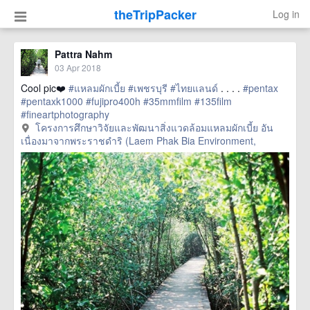
theTripPacker
Log in
Pattra Nahm
03 Apr 2018
Cool pic❤️
#แหลมผักเบี้ย
#เพชรบุรี
#ไทยแลนด์
. . . .
#pentax
#pentaxk1000
#fujipro400h
#35mmfilm
#135film
#fineartphotography
href=https://m.thetrippacker.com/en/image/โครงการศึกษาวิจัย
โครงการศึกษาวิจัยและพัฒนาสิ่งแวดล้อมแหลมผักเบี้ย อัน
และพัฒนาสิ่งแวดล้อมแหลมผักเบี้ยอันเนื่องมาจากพระ
เนื่องมาจากพระราชดำริ (Laem Phak Bia Environment,
ราชดำริLaemPhakBiaEnvironment/212145> more
เพชรบุรี