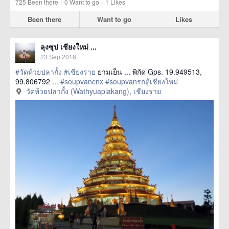
·
·
725
Been there
0
Want to go
1
Likes
Been there
Want to go
Likes
ลุงซุป เชียงใหม่ ...
23 Sep 2018
#วัดห้วยปลากั้ง
#เชียงราย
ยามเย็น ... พิกัด Gps. 19.949513,
99.806792 ...
#soupvancnx
#soupvanรถตู้เชียงใหม่
วัดห้วยปลากั้ง (Wathyuaplakang), เชียงราย