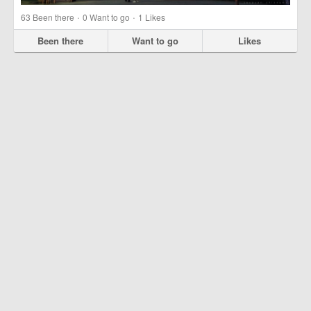
·
·
63
Been there
0
Want to go
1
Likes
Been there
Want to go
Likes