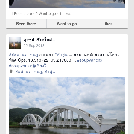
·
·
11
Been there
0
Want to go
1
Likes
Been there
Want to go
Likes
ลุงซุป เชียงใหม่ ...
22 Sep 2018
#สะพานทาชมภู
อ.แม่ทา
#ลำพูน
... สะพานสมัยสงครามโลก ...
พิกัด Gps. 18.510722, 99.217803 ...
#soupvancnx
#soupvanรถตู้เชียงใ
href=https://m.thetrippacker.com/en/image/สะพานทาชม
สะพานทาชมภู, ลำพูน
ภู/213592> more