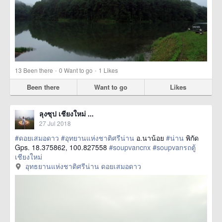
·
·
13
Been there
0
Want to go
1
Likes
Been there
Want to go
Likes
ลุงซุป เชียงใหม่ ...
27 Jul 2018
#ดอยเสมอดาว
#อุทยานแห่งชาติศรีน่าน
อ.นาน้อย
#น่าน
พิกัด
Gps. 18.375862, 100.827558
#soupvancnx
#soupvanรถตู้
เชียงใหม่
อุทธยานแห่งชาติศรีน่าน ดอยเสมอดาว