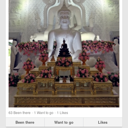
·
·
63
Been there
1
Want to go
1
Likes
Been there
Want to go
Likes