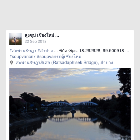
ลุงซุป เชียงใหม่ ...
22 Sep 2018
#สะพานรัษฎา
#ลำปาง
... พิกัด Gps. 18.292928, 99.500918 ...
#soupvancnx
#soupvanรถตู้เชียงใหม่
สะพานรัษฎาภิเศก (Ratsadaphisek Bridge), ลำปาง