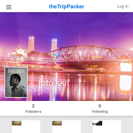
theTripPacker
Log in
foto skit
2
0
Followers
Following