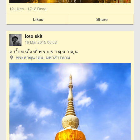
·
12
Likes
1712 Read
Likes
Share
foto skit
16 Mar 2015 00:03
ค ร ั้ง ห น ึ่ง ท ี่ พ ร ะ ธ า ตุ น า ด ูน
พระธาตุนาดูน, มหาสารคาม