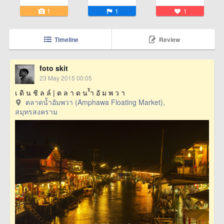
1
1
1
Timeline
Review
foto skit
23 May 2015 00:05
เ ดิ น ชิ ล ล์ | ต ล า ด น ้ำ อั ม พ ว า
ตลาดน้ำอัมพวา (Amphawa Floating Market),
สมุทรสงคราม